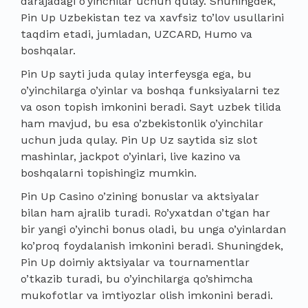
darajadagi o’yinchilar uchun qulay. Shuningdek,
Pin Up Uzbekistan tez va xavfsiz to’lov usullarini
taqdim etadi, jumladan, UZCARD, Humo va
boshqalar.
Pin Up sayti juda qulay interfeysga ega, bu
o’yinchilarga o’yinlar va boshqa funksiyalarni tez
va oson topish imkonini beradi. Sayt uzbek tilida
ham mavjud, bu esa o’zbekistonlik o’yinchilar
uchun juda qulay. Pin Up Uz saytida siz slot
mashinlar, jackpot o’yinlari, live kazino va
boshqalarni topishingiz mumkin.
Pin Up Casino o’zining bonuslar va aktsiyalar
bilan ham ajralib turadi. Ro’yxatdan o’tgan har
bir yangi o’yinchi bonus oladi, bu unga o’yinlardan
ko’proq foydalanish imkonini beradi. Shuningdek,
Pin Up doimiy aktsiyalar va tournamentlar
o’tkazib turadi, bu o’yinchilarga qo’shimcha
mukofotlar va imtiyozlar olish imkonini beradi.