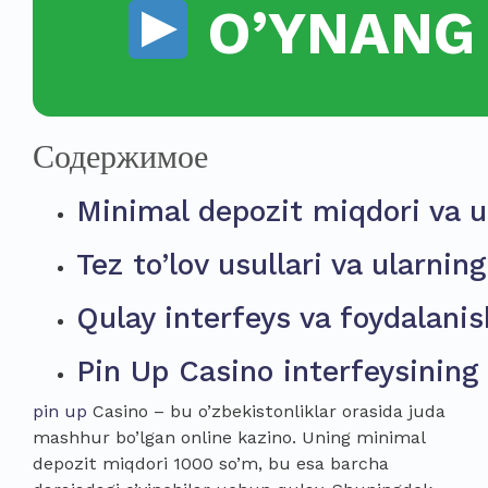
O’YNANG
Содержимое
Minimal depozit miqdori va un
Tez to’lov usullari va ularning
Qulay interfeys va foydalanish
Pin Up Casino interfeysining a
pin up
Casino – bu o’zbekistonliklar orasida juda
mashhur bo’lgan online kazino. Uning minimal
depozit miqdori 1000 so’m, bu esa barcha