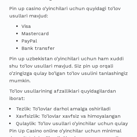
Pin up casino o’yinchilari uchun quyidagi to’lov
usullari mavjud:
Visa
Mastercard
PayPal
Bank transfer
Pin up uzbekistan o’yinchilari uchun ham xuddi
shu to’lov usullari mavjud. Siz pin up orqali
o’zingizga qulay bo’lgan to’lov usulini tanlashingiz
mumkin.
To’lov usullarining afzalliklari quyidagilardan
iborat:
Tezlik: To’lovlar darhol amalga oshiriladi
Xavfsizlik: To’lovlar xavfsiz va himoyalangan
Qulaylik: To’lov usullari o’yinchilar uchun qulay
Pin Up Casino online o’yinchilar uchun minimal