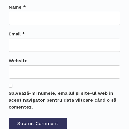
Name *
Email *
Website
Salvează-mi numele, emailul și site-ul web în
acest navigator pentru data viitoare când o să
comentez.