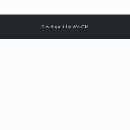
Developed by
WebTM