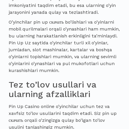
imkoniyatini taqdim etadi, bu esa ularning o’yin
jarayonini yanada qulay va tezlashtiradi.
O’yinchilar pin up скачать bo’lishlari va o’yinlarni
mobil qurilmalari orqali o’ynashlari ham mumkin,
bu ularning harakatlanish erkinligini ta’minlaydi.
Pin Up Uz saytida o’yinchilar turli xil o’yinlar,
jumladan, slot mashinalar, kartalar va boshqa
o’yinlarni topishlari mumkin, va ularning sevimli
o’yinlarini o’ynashlari va pul mukofotlari uchun
kurashishlari mumkin.
Tez to’lov usullari va
ularning afzalliklari
Pin Up Casino online o’yinchilar uchun tez va
xavfsiz to’lov usullarini taqdim etadi. Siz pin up
скачать orqali o’zingizga qulay bo’lgan to’lov
usulini tanlashingiz mumkin.