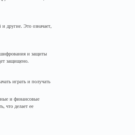
и другие. Это означает,
и шифрования и защиты
дет защищено.
чать играть и получать
льные и финансовые
, что делает ее