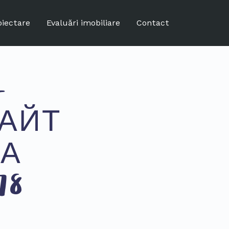
oiectare
Evaluări imobiliare
Contact
–
АЙТ
НА
78