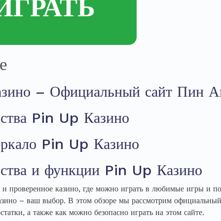
ИГРАТЬ
е
азино – Официальный сайт Пин А
ства Pin Up Казино
еркало Pin Up Казино
ства и функции Pin Up Казино
 и проверенное казино, где можно играть в любимые игры и по
зино – ваш выбор. В этом обзоре мы рассмотрим официальный
статки, а также как можно безопасно играть на этом сайте.