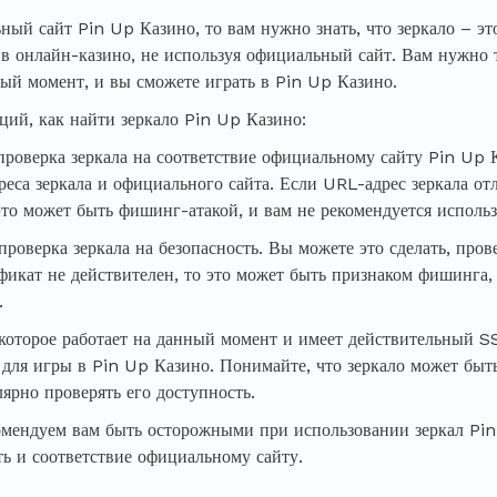
ый сайт Pin Up Казино, то вам нужно знать, что зеркало – эт
в онлайн-казино, не используя официальный сайт. Вам нужно т
ный момент, и вы сможете играть в Pin Up Казино.
ций, как найти зеркало Pin Up Казино:
проверка зеркала на соответствие официальному сайту Pin Up 
реса зеркала и официального сайта. Если URL-адрес зеркала от
это может быть фишинг-атакой, и вам не рекомендуется использо
проверка зеркала на безопасность. Вы можете это сделать, про
фикат не действителен, то это может быть признаком фишинга,
.
которое работает на данный момент и имеет действительный S
 для игры в Pin Up Казино. Понимайте, что зеркало может быт
ярно проверять его доступность.
омендуем вам быть осторожными при использовании зеркал Pin
ть и соответствие официальному сайту.