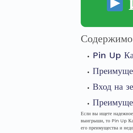
Содержимо
Pin Up К
Преимуще
Вход на з
Преимуще
Если вы ищете надежное
выигрыши, то Pin Up Ка
его преимущества и недо