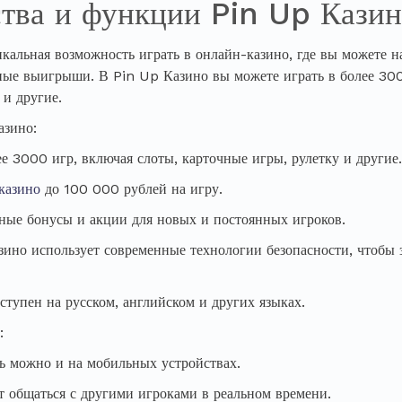
тва и функции Pin Up Кази
кальная возможность играть в онлайн-казино, где вы можете н
ьные выигрыши. В Pin Up Казино вы можете играть в более 300
 и другие.
азино:
е 3000 игр, включая слоты, карточные игры, рулетку и другие.
казино
до 100 000 рублей на игру.
рные бонусы и акции для новых и постоянных игроков.
азино использует современные технологии безопасности, чтобы
ступен на русском, английском и других языках.
:
ть можно и на мобильных устройствах.
т общаться с другими игроками в реальном времени.