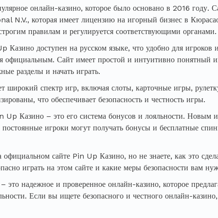
улярное онлайн-казино, которое было основано в 2016 году. 
al N.V., которая имеет лицензию на игорный бизнес в Кюрасао.
строгим правилам и регулируется соответствующими органами.
 Казино доступен на русском языке, что удобно для игроков и
ся официальным. Сайт имеет простой и интуитивно понятный и
ные разделы и начать играть.
т широкий спектр игр, включая слоты, карточные игры, рулетк
зированы, что обеспечивает безопасность и честность игры.
n Up Казино – это его система бонусов и лояльности. Новым и
 постоянные игроки могут получать бонусы и бесплатные спин
 официальном сайте Pin Up Казино, но не знаете, как это сдела
пасно играть на этом сайте и какие меры безопасности вам ну
– это надежное и проверенное онлайн-казино, которое предла
льности. Если вы ищете безопасного и честного онлайн-казино