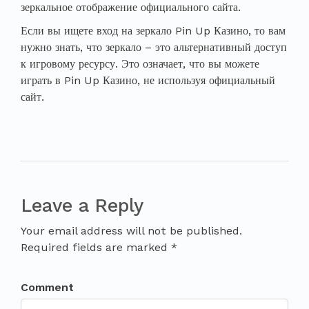
зеркальное отображение официального сайта.
Если вы ищете вход на зеркало Pin Up Казино, то вам
нужно знать, что зеркало – это альтернативный доступ
к игровому ресурсу. Это означает, что вы можете
играть в Pin Up Казино, не используя официальный
сайт.
Leave a Reply
Your email address will not be published.
Required fields are marked *
Comment