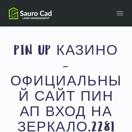
Toggl
navig
PIN UP КАЗИНО
–
ОФИЦИАЛЬНЫ
Й САЙТ ПИН
АП ВХОД НА
ЗЕРКАЛО.2281