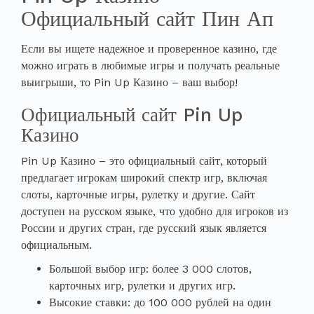
Официальный сайт Пин Ап
Если вы ищете надежное и проверенное казино, где
можно играть в любимые игры и получать реальные
выигрыши, то Pin Up Казино – ваш выбор!
Официальный сайт Pin Up
Казино
Pin Up Казино – это официальный сайт, который
предлагает игрокам широкий спектр игр, включая
слоты, карточные игры, рулетку и другие. Сайт
доступен на русском языке, что удобно для игроков из
России и других стран, где русский язык является
официальным.
Большой выбор игр: более 3 000 слотов,
карточных игр, рулетки и других игр.
Высокие ставки: до 100 000 рублей на один