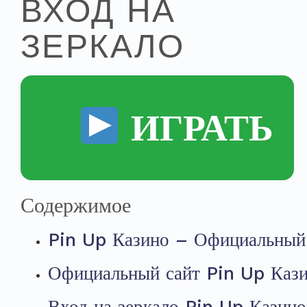
ВХОД НА
ЗЕРКАЛО
ИГРАТЬ
Содержимое
Pin Up Казино – Официальный
Официальный сайт Pin Up Каз