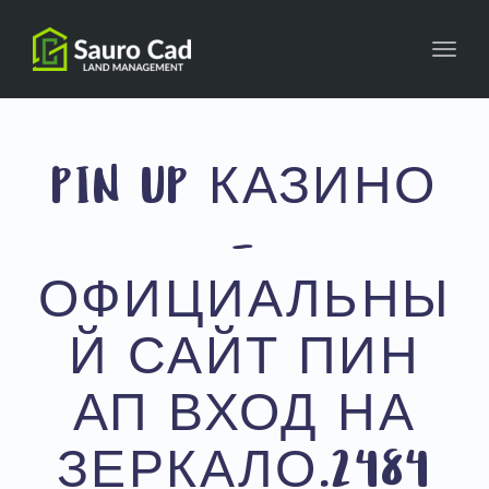
Toggl
navig
PIN UP КАЗИНО
–
ОФИЦИАЛЬНЫ
Й САЙТ ПИН
АП ВХОД НА
ЗЕРКАЛО.2484