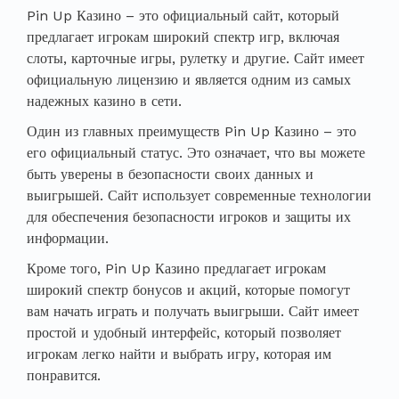
Pin Up Казино – это официальный сайт, который
предлагает игрокам широкий спектр игр, включая
слоты, карточные игры, рулетку и другие. Сайт имеет
официальную лицензию и является одним из самых
надежных казино в сети.
Один из главных преимуществ Pin Up Казино – это
его официальный статус. Это означает, что вы можете
быть уверены в безопасности своих данных и
выигрышей. Сайт использует современные технологии
для обеспечения безопасности игроков и защиты их
информации.
Кроме того, Pin Up Казино предлагает игрокам
широкий спектр бонусов и акций, которые помогут
вам начать играть и получать выигрыши. Сайт имеет
простой и удобный интерфейс, который позволяет
игрокам легко найти и выбрать игру, которая им
понравится.