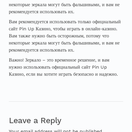
некоторые зеркала могут быть фальшивыми, и вам не
рекомендуется использовать их.
Вам рекомендуется использовать только официальный
сайт Pin Up Казино, чтобы играть в онлайн-казино.
Вам также нужно быть осторожным, потому что
некоторые зеркала могут быть фальшивыми, и вам не
рекомендуется использовать их.
Важно! Зеркало – это временное решение, и вам
нужно использовать официальный сайт Pin Up
Казино, если вы хотите играть безопасно и надежно.
Leave a Reply
Your email address will not be published.