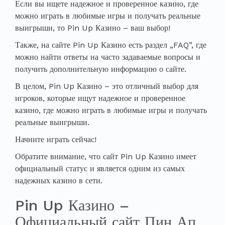
Если вы ищете надежное и проверенное казино, где
можно играть в любимые игры и получать реальные
выигрыши, то Pin Up Казино – ваш выбор!
Также, на сайте Pin Up Казино есть раздел „FAQ”, где
можно найти ответы на часто задаваемые вопросы и
получить дополнительную информацию о сайте.
В целом, Pin Up Казино – это отличный выбор для
игроков, которые ищут надежное и проверенное
казино, где можно играть в любимые игры и получать
реальные выигрыши.
Начните играть сейчас!
Обратите внимание, что сайт Pin Up Казино имеет
официальный статус и является одним из самых
надежных казино в сети.
Pin Up Казино –
Официальный сайт Пин Ап