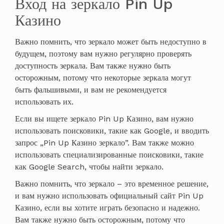
Вход на зеркало Pin Up
Казино
Важно помнить, что зеркало может быть недоступно в
будущем, поэтому вам нужно регулярно проверять
доступность зеркала. Вам также нужно быть
осторожным, потому что некоторые зеркала могут
быть фальшивыми, и вам не рекомендуется
использовать их.
Если вы ищете зеркало Pin Up Казино, вам нужно
использовать поисковики, такие как Google, и вводить
запрос „Pin Up Казино зеркало”. Вам также можно
использовать специализированные поисковики, такие
как Google Search, чтобы найти зеркало.
Важно помнить, что зеркало – это временное решение,
и вам нужно использовать официальный сайт Pin Up
Казино, если вы хотите играть безопасно и надежно.
Вам также нужно быть осторожным, потому что