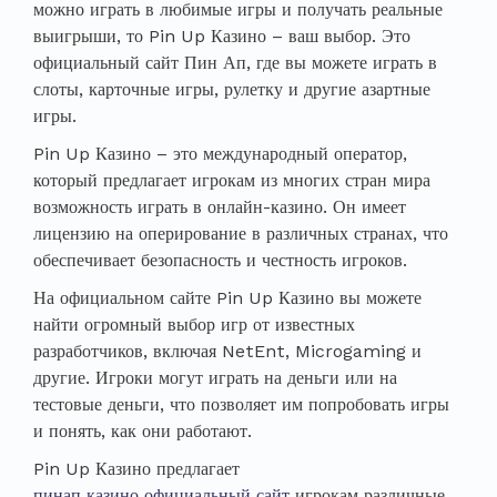
можно играть в любимые игры и получать реальные
выигрыши, то Pin Up Казино – ваш выбор. Это
официальный сайт Пин Ап, где вы можете играть в
слоты, карточные игры, рулетку и другие азартные
игры.
Pin Up Казино – это международный оператор,
который предлагает игрокам из многих стран мира
возможность играть в онлайн-казино. Он имеет
лицензию на оперирование в различных странах, что
обеспечивает безопасность и честность игроков.
На официальном сайте Pin Up Казино вы можете
найти огромный выбор игр от известных
разработчиков, включая NetEnt, Microgaming и
другие. Игроки могут играть на деньги или на
тестовые деньги, что позволяет им попробовать игры
и понять, как они работают.
Pin Up Казино предлагает
пинап казино официальный сайт
игрокам различные