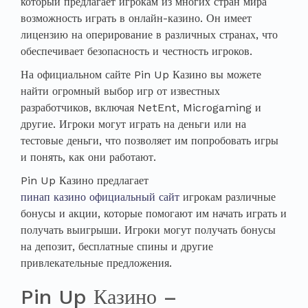
который предлагает игрокам из многих стран мира
возможность играть в онлайн-казино. Он имеет
лицензию на оперирование в различных странах, что
обеспечивает безопасность и честность игроков.
На официальном сайте Pin Up Казино вы можете
найти огромный выбор игр от известных
разработчиков, включая NetEnt, Microgaming и
другие. Игроки могут играть на деньги или на
тестовые деньги, что позволяет им попробовать игры
и понять, как они работают.
Pin Up Казино предлагает
пинап казино официальный сайт
игрокам различные
бонусы и акции, которые помогают им начать играть и
получать выигрыши. Игроки могут получать бонусы
на депозит, бесплатные спины и другие
привлекательные предложения.
Pin Up Казино –