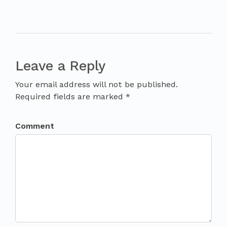
Leave a Reply
Your email address will not be published.
Required fields are marked *
Comment