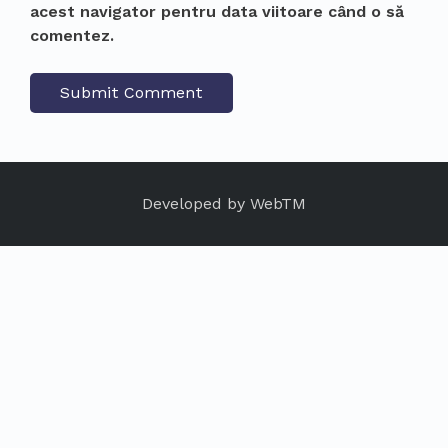
acest navigator pentru data viitoare când o să
comentez.
Developed by
WebTM