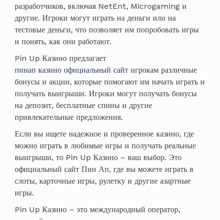
разработчиков, включая NetEnt, Microgaming и
другие. Игроки могут играть на деньги или на
тестовые деньги, что позволяет им попробовать игры
и понять, как они работают.
Pin Up Казино предлагает
пинап казино официальный сайт
игрокам различные
бонусы и акции, которые помогают им начать играть и
получать выигрыши. Игроки могут получать бонусы
на депозит, бесплатные спины и другие
привлекательные предложения.
Если вы ищете надежное и проверенное казино, где
можно играть в любимые игры и получать реальные
выигрыши, то Pin Up Казино – ваш выбор. Это
официальный сайт Пин Ап, где вы можете играть в
слоты, карточные игры, рулетку и другие азартные
игры.
Pin Up Казино – это международный оператор,