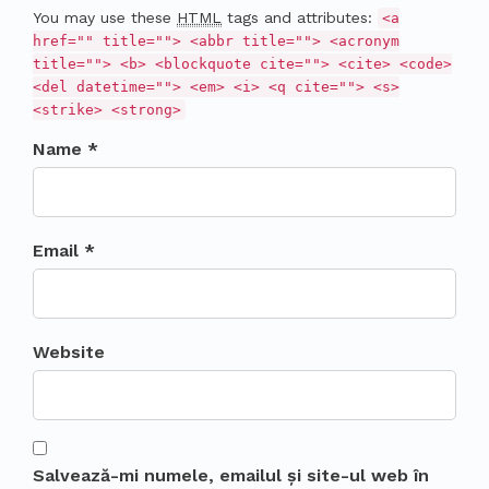
You may use these
HTML
tags and attributes:
<a
href="" title=""> <abbr title=""> <acronym
title=""> <b> <blockquote cite=""> <cite> <code>
<del datetime=""> <em> <i> <q cite=""> <s>
<strike> <strong>
Name *
Email *
Website
Salvează-mi numele, emailul și site-ul web în