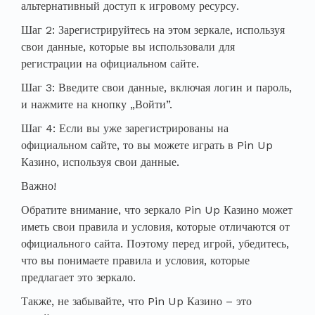
альтернативный доступ к игровому ресурсу.
Шаг 2: Зарегистрируйтесь на этом зеркале, используя
свои данные, которые вы использовали для
регистрации на официальном сайте.
Шаг 3: Введите свои данные, включая логин и пароль,
и нажмите на кнопку „Войти”.
Шаг 4: Если вы уже зарегистрированы на
официальном сайте, то вы можете играть в Pin Up
Казино, используя свои данные.
Важно!
Обратите внимание, что зеркало Pin Up Казино может
иметь свои правила и условия, которые отличаются от
официального сайта. Поэтому перед игрой, убедитесь,
что вы понимаете правила и условия, которые
предлагает это зеркало.
Также, не забывайте, что Pin Up Казино – это