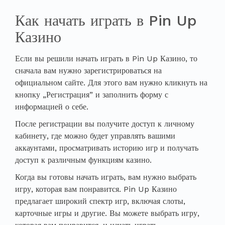
Как начать играть в Pin Up
Казино
Если вы решили начать играть в Pin Up Казино, то
сначала вам нужно зарегистрироваться на
официальном сайте. Для этого вам нужно кликнуть на
кнопку „Регистрация” и заполнить форму с
информацией о себе.
После регистрации вы получите доступ к личному
кабинету, где можно будет управлять вашими
аккаунтами, просматривать историю игр и получать
доступ к различным функциям казино.
Когда вы готовы начать играть, вам нужно выбрать
игру, которая вам понравится. Pin Up Казино
предлагает широкий спектр игр, включая слоты,
карточные игры и другие. Вы можете выбрать игру,