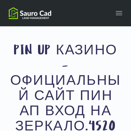
Toggl
navig
PIN UP КАЗИНО
–
ОФИЦИАЛЬНЫ
Й САЙТ ПИН
АП ВХОД НА
ЗЕРКАЛО.4520