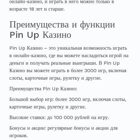
онлайн-казино, и играть в него можно только в
возрасте 18 лет и старше.
Преимущества и функции
Pin Up Казино
Pin Up Казино – это уникальная возможность играть
в онлайн-казино, где вы можете насладиться игрой на
деньги и получать реальные выигрыши. В Pin Up
Казино вы можете играть в более 3000 игр, включая
слоты, карточные игры, рулетку и другие.
Преимущества Pin Up Казино:
Большой выбор игр: более 3000 игр, включая слоты,
карточные игры, рулетку и другие.
Высокие ставки: до 100 000 рублей на игру.
Бонусы и акции: регулярные бонусы и акции для
игроков.