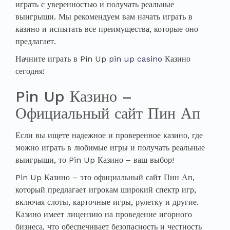
играть с уверенностью и получать реальные
выигрыши. Мы рекомендуем вам начать играть в
казино и испытать все преимущества, которые оно
предлагает.
Начните играть в Pin Up
pin up casino
Казино
сегодня!
Pin Up Казино –
Официальный сайт Пин Ап
Если вы ищете надежное и проверенное казино, где
можно играть в любимые игры и получать реальные
выигрыши, то Pin Up Казино – ваш выбор!
Pin Up Казино – это официальный сайт Пин Ап,
который предлагает игрокам широкий спектр игр,
включая слоты, карточные игры, рулетку и другие.
Казино имеет лицензию на проведение игорного
бизнеса, что обеспечивает безопасность и честность