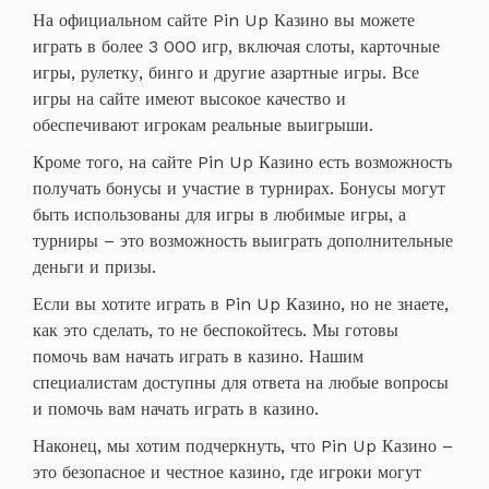
На официальном сайте Pin Up Казино вы можете
играть в более 3 000 игр, включая слоты, карточные
игры, рулетку, бинго и другие азартные игры. Все
игры на сайте имеют высокое качество и
обеспечивают игрокам реальные выигрыши.
Кроме того, на сайте Pin Up Казино есть возможность
получать бонусы и участие в турнирах. Бонусы могут
быть использованы для игры в любимые игры, а
турниры – это возможность выиграть дополнительные
деньги и призы.
Если вы хотите играть в Pin Up Казино, но не знаете,
как это сделать, то не беспокойтесь. Мы готовы
помочь вам начать играть в казино. Нашим
специалистам доступны для ответа на любые вопросы
и помочь вам начать играть в казино.
Наконец, мы хотим подчеркнуть, что Pin Up Казино –
это безопасное и честное казино, где игроки могут