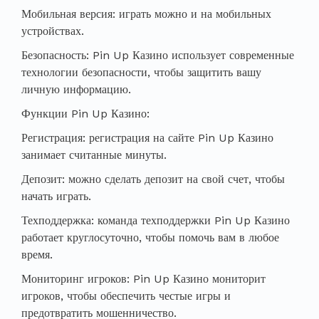
Мобильная версия: играть можно и на мобильных
устройствах.
Безопасность: Pin Up Казино использует современные
технологии безопасности, чтобы защитить вашу
личную информацию.
Функции Pin Up Казино:
Регистрация: регистрация на сайте Pin Up Казино
занимает считанные минуты.
Депозит: можно сделать депозит на свой счет, чтобы
начать играть.
Техподдержка: команда техподдержки Pin Up Казино
работает круглосуточно, чтобы помочь вам в любое
время.
Мониторинг игроков: Pin Up Казино мониторит
игроков, чтобы обеспечить честые игры и
предотвратить мошенничество.