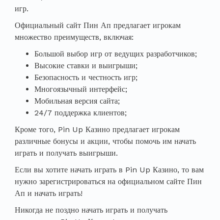
игр.
Официальный сайт Пин Ап предлагает игрокам
множество преимуществ, включая:
Большой выбор игр от ведущих разработчиков;
Высокие ставки и выигрыши;
Безопасность и честность игр;
Многоязычный интерфейс;
Мобильная версия сайта;
24/7 поддержка клиентов;
Кроме того, Pin Up Казино предлагает игрокам
различные бонусы и акции, чтобы помочь им начать
играть и получать выигрыши.
Если вы хотите начать играть в Pin Up Казино, то вам
нужно зарегистрироваться на официальном сайте Пин
Ап и начать играть!
Никогда не поздно начать играть и получать