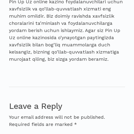
Pin Up Uz online kazino foydalanuvchilari uchun
xavfsizlik va qo’llab-quvvatlash xizmati eng
muhim omildir. Biz doimiy ravishda xavfsizlik
choralarini ta’minlash va foydalanuvchilarga
yordam berish uchun ishlaymiz. Agar siz Pin Up
Uz online kazinosida o’ynayotgan paytingizda
xavfsizlik bilan bog’liq muammolarga duch
kelsangiz, bizning qo’llab-quvvatlash xizmatiga
murojaat qiling, biz sizga yordam beramiz.
Leave a Reply
Your email address will not be published.
Required fields are marked *