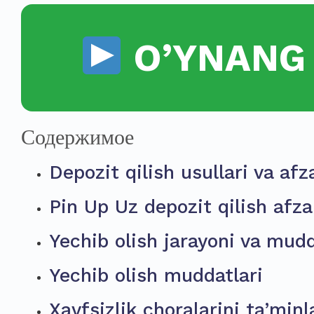
O’YNANG
Содержимое
Depozit qilish usullari va afza
Pin Up Uz depozit qilish afzal
Yechib olish jarayoni va mudd
Yechib olish muddatlari
Xavfsizlik choralarini ta’min