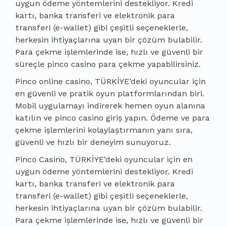
uygun ödeme yöntemlerini destekliyor. Kredi
kartı, banka transferi ve elektronik para
transferi (e-wallet) gibi çeşitli seçeneklerle,
herkesin ihtiyaçlarına uyan bir çözüm bulabilir.
Para çekme işlemlerinde ise, hızlı ve güvenli bir
süreçle pinco casino para çekme yapabilirsiniz.
Pinco online casino, TÜRKİYE’deki oyuncular için
en güvenli ve pratik oyun platformlarından biri.
Mobil uygulamayı indirerek hemen oyun alanına
katılın ve pinco casino giriş yapın. Ödeme ve para
çekme işlemlerini kolaylaştırmanın yanı sıra,
güvenli ve hızlı bir deneyim sunuyoruz.
Pinco Casino, TÜRKİYE’deki oyuncular için en
uygun ödeme yöntemlerini destekliyor. Kredi
kartı, banka transferi ve elektronik para
transferi (e-wallet) gibi çeşitli seçeneklerle,
herkesin ihtiyaçlarına uyan bir çözüm bulabilir.
Para çekme işlemlerinde ise, hızlı ve güvenli bir