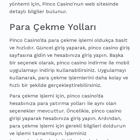
yöntemi için, Pinco Casino’nun web sitesinde
detaylı bilgiler bulunur.
Para Çekme Yolları
Pinco Casino’da para çekme işlemi oldukça basit
ve hızlıdır. Güncel giriş yaparak, pinco casino giriş
sayfasına gidin ve hesabınıza giriş yapın. Başka
bir seçenek olarak, pinco casino indirme ile mobil
uygulamayı indirip kullanabilirsiniz. Uygulamayı
kullanarak, para çekme işlemlerini daha kolay ve
hızlı bir şekilde gerçekleştirebilirsiniz.
Para çekme işlemi için, pinco casino’da
hesabınıza para yatırma yolları ile aynı olan
seçenekler mevcuttur. Öncelikle, pinco casino
girişi yaparak hesabınıza giriş yapın. Ardından,
para çekme işlemi için gerekli bilgileri doldurun
ve işlemi tamamlayın. İşleminiz