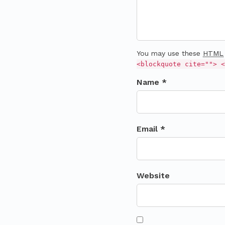
You may use these
HTML
<blockquote cite=""> <
Name *
Email *
Website