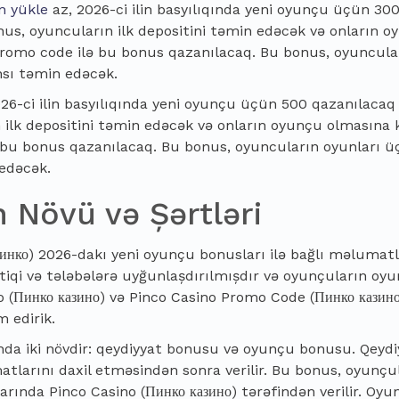
n yükle
az, 2026-ci ilin basyılıqında yeni oyunçu üçün 3
us, oyuncuların ilk depositini təmin edəcək və onların
promo code ilə bu bonus qazanılacaq. Bu bonus, oyuncula
sı təmin edəcək.
026-ci ilin basyılıqında yeni oyunçu üçün 500 qazanılaca
 ilk depositini təmin edəcək və onların oyunçu olmasına
 bu bonus qazanılacaq. Bu bonus, oyuncuların oyunları 
edəcək.
 Növü və Şərtləri
инко) 2026-dakı yeni oyunçu bonusları ilə bağlı məlumatl
iqi və tələbələrə uyğunlaşdırılmışdır və oyunçuların oyu
no (Пинко казино) və Pinco Casino Promo Code (Пинко казино 
 edirik.
nda iki növdir: qeydiyyat bonusu və oyunçu bonusu. Qeyd
tlarını daxil etməsindən sonra verilir. Bu bonus, oyunçu
arında Pinco Casino (Пинко казино) tərəfindən verilir. O