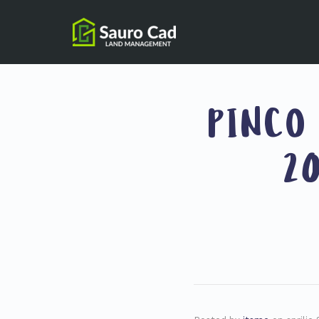
PINCO
2