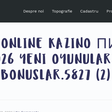
Despre noi
Topografie
Cadastru
Pr
 ONLINE KAZINO
026 YENI OYUNULAR
BONUSLAR.5827 (2)