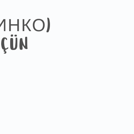
ПИНКО)
ÜÇÜN