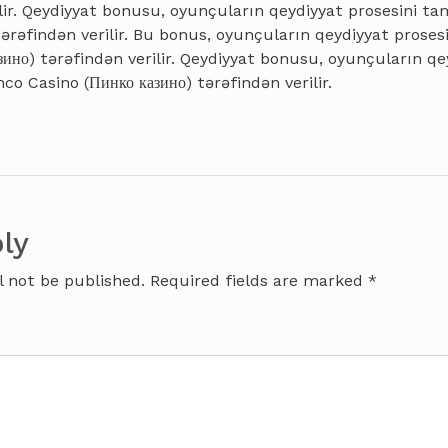
ilir. Qeydiyyat bonusu, oyunçuların qeydiyyat prosesini t
tərəfindən verilir. Bu bonus, oyunçuların qeydiyyat prose
зино) tərəfindən verilir. Qeydiyyat bonusu, oyunçuların qe
o Casino (Пинко казино) tərəfindən verilir.
ly
l not be published. Required fields are marked *