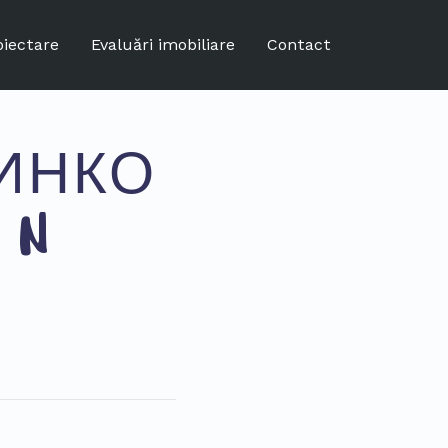
oiectare
Evaluări imobiliare
Contact
 ПИНКО
 N