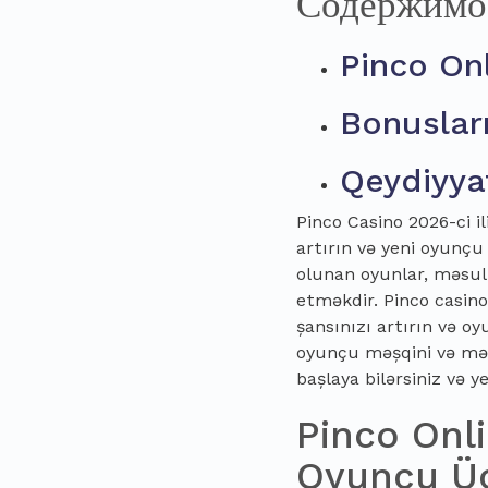
Содержимо
Pinco On
Bonusları
Qeydiyya
Pinco Casino 2026-ci 
artırın və yeni oyunçu
olunan oyunlar, məsul
etməkdir. Pinco casin
şansınızı artırın və o
oyunçu məşqini və mə
başlaya bilərsiniz və 
Pinco Onli
Oyunçu Ü