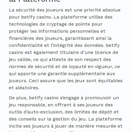
La sécurité des joueurs est une priorité absolue
pour betify casino. La plateforme utilise des
technologies de cryptage de pointe pour
protéger les informations personnelles et
financières des joueurs, garantissant ainsi la
confidentialité et l’intégrité des données. betify
casino est également titulaire d’une licence de
jeu valide, ce qui atteste de son respect des
normes de sécurité et de loyauté en vigueur, ce
qui apporte une garantie supplémentaire aux
joueurs. Ceci assure que les jeux sont équitables
et aléatoires.
De plus, betify casino s’engage à promouvoir un
jeu responsable, en offrant à ses joueurs des
outils d’auto-exclusion, des limites de dépôt et
des conseils sur la gestion du jeu. La plateforme
incite ses joueurs à jouer de manière mesurée et