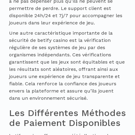
à ne pas dépenser plus qu’ils ne peuvent se
permettre de perdre. Le support client est
disponible 24h/24 et 7j/7 pour accompagner les
joueurs dans leur expérience de jeu.
Une autre caractéristique importante de la
sécurité de betify casino est la vérification
régulière de ses systèmes de jeu par des
organismes indépendants. Ces vérifications
garantissent que les jeux sont équitables et que
les résultats sont aléatoires, offrant ainsi aux
joueurs une expérience de jeu transparente et
fiable. Cela renforce la confiance des joueurs
envers la plateforme et assure qu’ils jouent
dans un environnement sécurisé.
Les Différentes Méthodes
de Paiement Disponibles