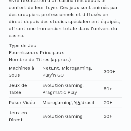
vivre l’excitation d’un casino réel depuis le
confort de leur foyer. Ces jeux sont animés par
des croupiers professionnels et diffusés en
direct depuis des studios spécialement équipés,
offrant une immersion totale dans l’univers du
casino.
Type de Jeu
Fournisseurs Principaux
Nombre de Titres (approx.)
Machines à
NetEnt, Microgaming,
300+
Sous
Play’n GO
Jeux de
Evolution Gaming,
50+
Table
Pragmatic Play
Poker Vidéo
Microgaming, Yggdrasil
20+
Jeux en
Evolution Gaming
30+
Direct