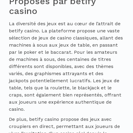
Proposés par betify
casino
La diversité des jeux est au cœur de l’attrait de
betify casino. La plateforme propose une vaste
sélection de jeux de casino classiques, allant des
machines à sous aux jeux de table, en passant
par le poker et le baccarat. Pour les amateurs
de machines à sous, des centaines de titres
différents sont disponibles, avec des thèmes
variés, des graphismes attrayants et des
jackpots potentiellement lucratifs. Les jeux de
table, tels que la roulette, le blackjack et le
craps, sont également bien représentés, offrant
aux joueurs une expérience authentique de
casino.
De plus, betify casino propose des jeux avec
croupiers en direct, permettant aux joueurs de