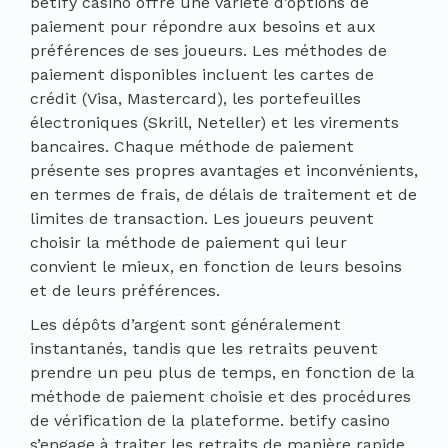
betify casino offre une variété d’options de
paiement pour répondre aux besoins et aux
préférences de ses joueurs. Les méthodes de
paiement disponibles incluent les cartes de
crédit (Visa, Mastercard), les portefeuilles
électroniques (Skrill, Neteller) et les virements
bancaires. Chaque méthode de paiement
présente ses propres avantages et inconvénients,
en termes de frais, de délais de traitement et de
limites de transaction. Les joueurs peuvent
choisir la méthode de paiement qui leur
convient le mieux, en fonction de leurs besoins
et de leurs préférences.
Les dépôts d’argent sont généralement
instantanés, tandis que les retraits peuvent
prendre un peu plus de temps, en fonction de la
méthode de paiement choisie et des procédures
de vérification de la plateforme. betify casino
s’engage à traiter les retraits de manière rapide