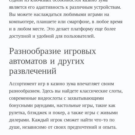
является его адаптивность к различным устройствам.
Вы можете наслаждаться любимыми играми на
компьютере, планшете или смартфоне, в любое время
и в любом месте. Это делает платформу еще более
доступной и удобной для пользователей.
Разнообразие игровых
автоматов и других
развлечений
Ассортимент игр в казино зума впечатляет своим
разнообразием. Здесь вы найдете классические слоты,
современные видеослоты с захватывающими
бонусными раундами, настольные игры, такие как
рулетка, блэкджек и покер, а также игры с живыми
дилерами. Каждый игрок сможет найти что-то по
душе, независимо от своих предпочтений и опыта.