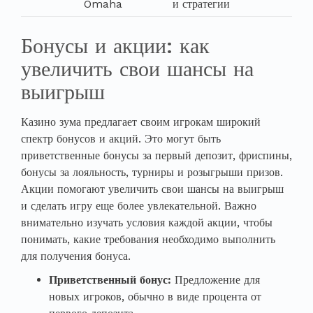
Omaha
и стратегии
Бонусы и акции: как
увеличить свои шансы на
выигрыш
Казино зума предлагает своим игрокам широкий
спектр бонусов и акций. Это могут быть
приветственные бонусы за первый депозит, фриспины,
бонусы за лояльность, турниры и розыгрыши призов.
Акции помогают увеличить свои шансы на выигрыш
и сделать игру еще более увлекательной. Важно
внимательно изучать условия каждой акции, чтобы
понимать, какие требования необходимо выполнить
для получения бонуса.
Приветственный бонус:
Предложение для
новых игроков, обычно в виде процента от