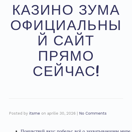
КАЗИНО ЗУМА
ОФИЦИАЛЬНЫ
Й САЙТ
ПРЯМО
СЕЙЧАС!
Posted by
itsme
on
aprilie 30, 2026
|
No Comments
Почувствуй вкус победы: всё о захватывающем мире 