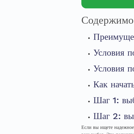
Содержимо
Преимуще
Условия п
Условия п
Как начат
Шаг 1: вы
Шаг 2: вы
Если вы ищете надежное 