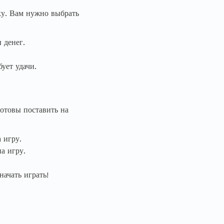
ку. Вам нужно выбрать
 денег.
ует удачи.
готовы поставить на
 игру.
а игру.
ачать играть!