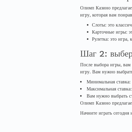
Олимп Казино предлагае
игру, которая вам понрав
Слоты: это класси
Карточные игры: эт
Рулетка: это игра,
Шаг 2: выбер
После выбора игры, вам 
игру. Вам нужно выбрать 
Минимальная ставка: 
Максимальная ставка:
Вам нужно выбрать ст
Олимп Казино предлагае
Начните играть сегодня 