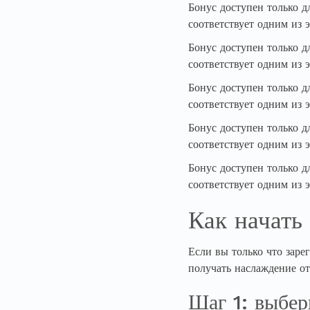
Бонус доступен только д
соответствует одним из 
Бонус доступен только д
соответствует одним из 
Бонус доступен только д
соответствует одним из 
Бонус доступен только д
соответствует одним из 
Бонус доступен только д
соответствует одним из 
Как начать
Если вы только что заре
получать наслаждение от
Шаг 1: выбер