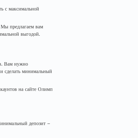
ть с максимальной
 Мы предлагаем вам
симальной выгодой.
в. Вам нужно
ы и сделать минимальный
ккаунтов на сайте Олимп
 Минимальный депозит –