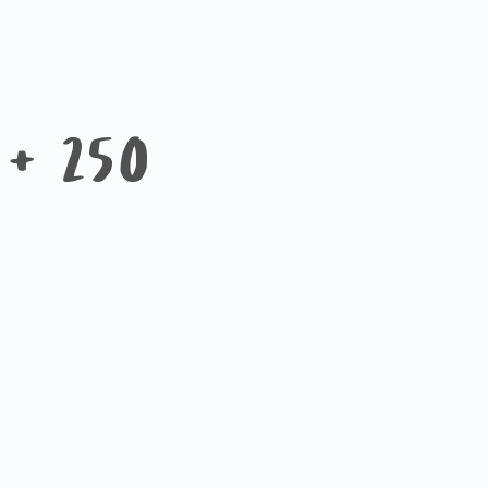
+ 250