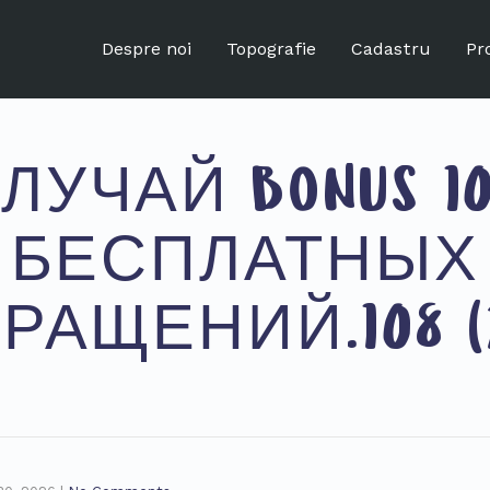
Despre noi
Topografie
Cadastru
Pr
ЛУЧАЙ BONUS 10
БЕСПЛАТНЫХ
РАЩЕНИЙ.108 (