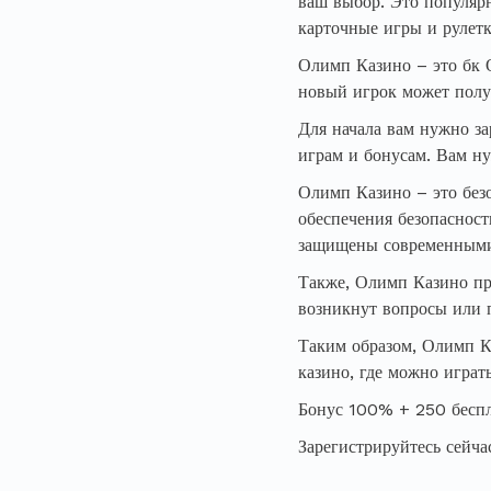
ваш выбор. Это популярн
карточные игры и рулетк
Олимп Казино – это бк О
новый игрок может полу
Для начала вам нужно за
играм и бонусам. Вам ну
Олимп Казино – это безо
обеспечения безопасност
защищены современными
Также, Олимп Казино пре
возникнут вопросы или 
Таким образом, Олимп К
казино, где можно играт
Бонус 100% + 250 беспл
Зарегистрируйтесь сейчас