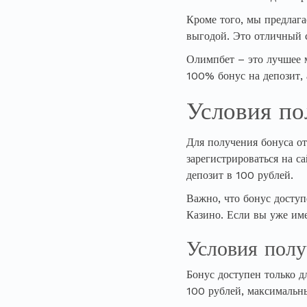
Кроме того, мы предлаг
выгодой. Это отличный 
Олимпбет – это лучшее 
100% бонус на депозит, 
Условия по
Для получения бонуса о
зарегистрироваться на с
депозит в 100 рублей.
Важно, что бонус доступ
Казино. Если вы уже име
Условия полу
Бонус доступен только д
100 рублей, максимальн