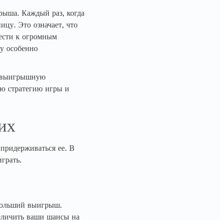
рыша. Каждый раз, когда
цу. Это означает, что
ести к огромным
у особенно
е выигрышную
ю стратегию игры и
их
придерживаться ее. В
грать.
ибольший выигрыш.
величить ваши шансы на