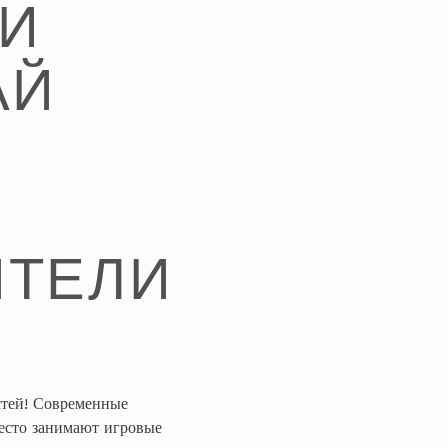
 И
АЙ
ИТЕЛИ
стей! Современные
место занимают игровые