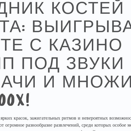
ДНИК КОСТЕЙ
ТА: ВЫИГРЫВ
ТЕ С КАЗИНО
П ПОД ЗВУКИ
АЧИ И МНОЖ
00X!
 ярких красок, зажигательных ритмов и невероятных возможно
т огромное разнообразие развлечений, среди которых особое 