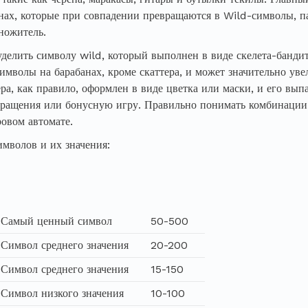
анах, которые при совпадении превращаются в Wild-символы, п
ножитель.
делить символу wild, который выполнен в виде скелета-бандит
имволы на барабанах, кроме скаттера, и может значительно ув
а, как правило, оформлен в виде цветка или маски, и его вып
вращения или бонусную игру. Правильно понимать комбинации
ровом автомате.
мволов и их значения:
Самый ценный символ
50-500
Символ среднего значения
20-200
Символ среднего значения
15-150
Символ низкого значения
10-100