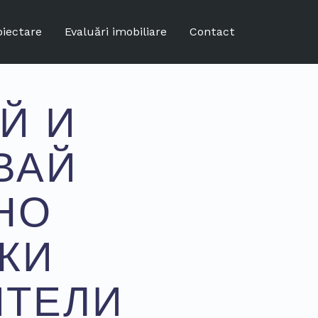
oiectare
Evaluări imobiliare
Contact
Й И
ВАЙ
НО
КИ
ИТЕЛИ