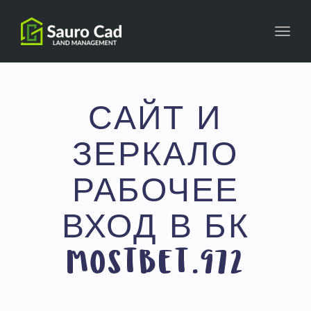
Toggl
navig
САЙТ И
ЗЕРКАЛО
РАБОЧЕЕ
ВХОД В БК
MOSTBET.972