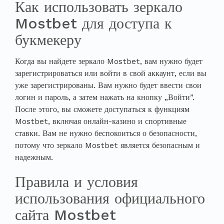
Как использовать зеркало
Mostbet для доступа к
букмекеру
Когда вы найдете зеркало Mostbet, вам нужно будет
зарегистрироваться или войти в свой аккаунт, если вы
уже зарегистрированы. Вам нужно будет ввести свои
логин и пароль, а затем нажать на кнопку „Войти”.
После этого, вы сможете доступаться к функциям
Mostbet, включая онлайн-казино и спортивные
ставки. Вам не нужно беспокоиться о безопасности,
потому что зеркало Mostbet является безопасным и
надежным.
Правила и условия
использования официального
сайта Mostbet