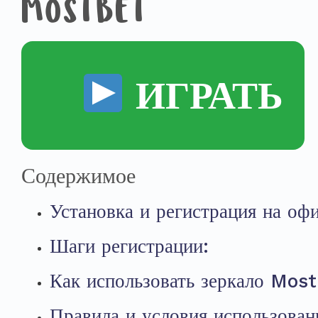
MOSTBET
ИГРАТЬ
Содержимое
Установка и регистрация на о
Шаги регистрации:
Как использовать зеркало Most
Правила и условия использова