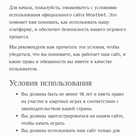
Для начала, пожалуйста, ознакомьтесь с условиями
использования официального сайта Mostbet. Это
поможет вам понимать, как использовать нашу
платформу, и обеспечит безопасность вашего игрового
процесса.
Мы рекомендуем вам прочитать эти условия, чтобы
убедиться, что вы понимаете, как работает наш сайт, и
какие права и обязанности вы имеете в качестве
пользователя.
Условия использования
Вы должны быть не менее 18 лет и иметь право
на участие в азартных играх в соответствии с
законодательством вашей страны.
Вы должны зарегистрироваться на нашем сайте,
чтобы начать играть.
Вы должны использовать наш сайт только для