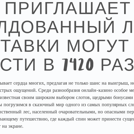
NO ПРИГЛАШАЕТ
ЛДОВАННЫЙ Л
СТАВКИ МОГУТ
ТИ В 7420 РАЗ
ывает сердца многих, предлагая не только шанс на выигрыш, 
острых ощущений. Среди разнообразия онлайн-казино особое ме
, известная своим широким выбором слотов, щедрыми бонусами
ы погрузимся в сказочный мир одного из самых популярных сло
инственный лес, населенный очаровательными, но опасными пе
ывающему путешествию, где каждый спин может принести суще
 на экране.