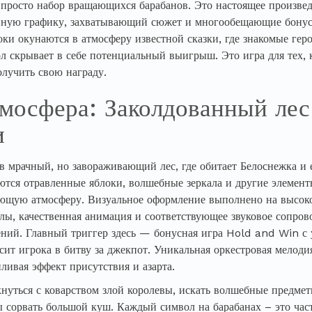
 просто набор вращающихся барабанов. Это настоящее произвед
венную графику, захватывающий сюжет и многообещающие бон
ки окунаются в атмосферу известной сказки, где знакомые гер
л скрывает в себе потенциальный выигрыш. Это игра для тех, к
олучить свою награду.
мосфера: Заколдованный лес
и
в мрачный, но завораживающий лес, где обитает Белоснежка и е
ются отравленные яблоки, волшебные зеркала и другие элемент
щую атмосферу. Визуальное оформление выполнено на высоко
лы, качественная анимация и соответствующее звуковое сопро
ий. Главный триггер здесь — бонусная игра Hold and Win с у
сит игрока в битву за джекпот. Уникальная оркестровая мелоди
ливая эффект присутствия и азарта.
нуться с коварством злой королевы, искать волшебные предмет
бы сорвать большой куш. Каждый символ на барабанах – это част