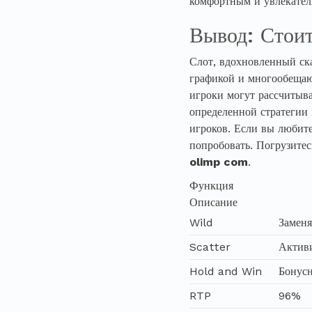
комфортным и увлекател
Вывод: Стоит
Слот, вдохновленный ска
графикой и многообещаю
игроки могут рассчитыва
определенной стратегии 
игроков. Если вы любите 
попробовать. Погрузитес
olimp com
.
Функция
Описание
Wild
Заменя
Scatter
Актив
Hold and Win
Бонусн
RTP
96%