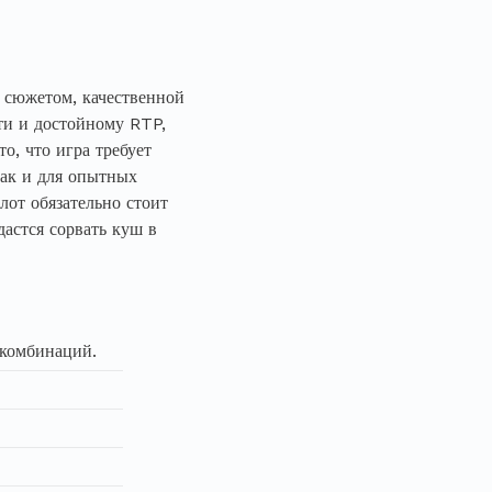
м сюжетом, качественной
и и достойному RTP,
о, что игра требует
так и для опытных
лот обязательно стоит
дастся сорвать куш в
 комбинаций.