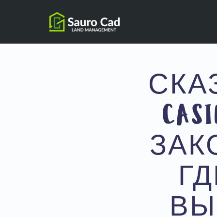
СКА
CAS
ЗАК
ГД
ВЫ