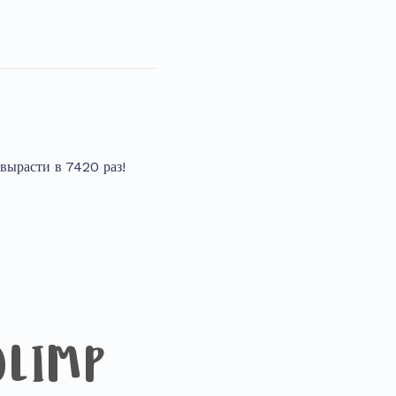
вырасти в 7420 раз!
LIMP