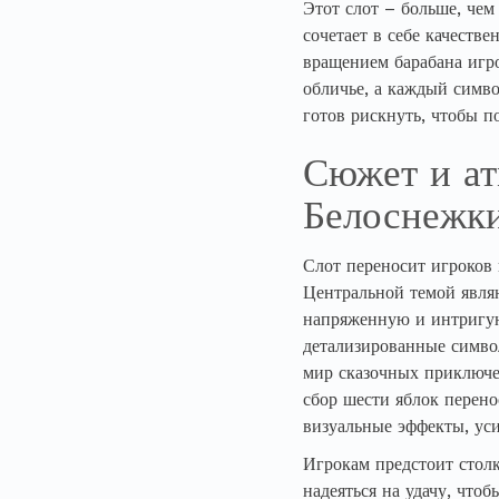
Этот слот – больше, чем
сочетает в себе качест
вращением барабана игро
обличье, а каждый симво
готов рискнуть, чтобы п
Сюжет и ат
Белоснежк
Слот переносит игроков 
Центральной темой явля
напряженную и интригую
детализированные симво
мир сказочных приключен
сбор шести яблок перено
визуальные эффекты, уси
Игрокам предстоит столк
надеяться на удачу, что