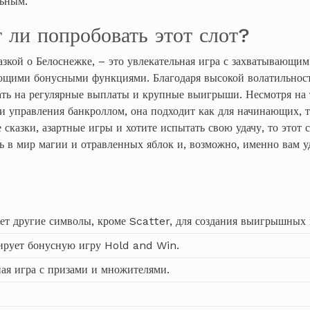
ьным.
 ли попробовать этот слот?
зкой о Белоснежке, – это увлекательная игра с захватывающи
щими бонусными функциями. Благодаря высокой волатильност
ть на регулярные выплаты и крупные выигрыши. Несмотря на т
и управления банкроллом, она подходит как для начинающих, 
сказки, азартные игры и хотите испытать свою удачу, то этот с
ь в мир магии и отравленных яблок и, возможно, именно вам у
ет другие символы, кроме Scatter, для создания выигрышных
ирует бонусную игру Hold and Win.
ая игра с призами и множителями.