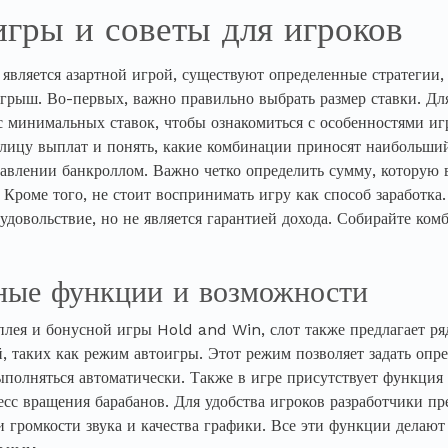
игры и советы для игроков
т является азартной игрой, существуют определенные стратегии
грыш. Во-первых, важно правильно выбрать размер ставки. Дл
с минимальных ставок, чтобы ознакомиться с особенностями иг
блицу выплат и понять, какие комбинации приносят наибольши
равлении банкроллом. Важно четко определить сумму, которую 
 Кроме того, не стоит воспринимать игру как способ заработка.
удовольствие, но не является гарантией дохода. Собирайте ко
ные функции и возможности
лея и бонусной игры Hold and Win, слот также предлагает р
 таких как режим автоигры. Этот режим позволяет задать опр
ыполняться автоматически. Также в игре присутствует функция
есс вращения барабанов. Для удобства игроков разработчики п
 громкости звука и качества графики. Все эти функции делают