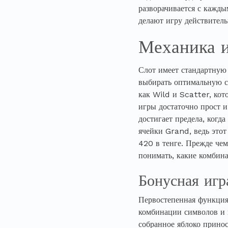
разворачивается с кажд
делают игру действитель
Механика и
Слот имеет стандартную 
выбирать оптимальную с
как Wild и Scatter, ко
игры достаточно прост 
достигает предела, когд
ячейки Grand, ведь это
420 в тенге. Прежде чем
понимать, какие комбин
Бонусная иг
Первостепенная функция
комбинации символов и 
собранное яблоко принос