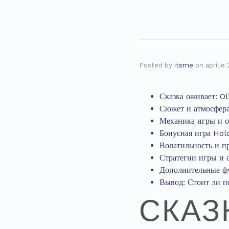
Posted by
itsme
on
aprilie
Сказка оживает: Ol
Сюжет и атмосфера
Механика игры и о
Бонусная игра Ho
Волатильность и п
Стратегии игры и 
Дополнительные ф
Вывод: Стоит ли п
СКАЗ