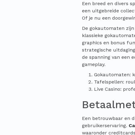
Een breed en divers sp
een uitgebreide collec
Of je nu een doorgewint
De gokautomaten zijn 
klassieke gokautomat
graphics en bonus func
strategische uitdaging
de spanning van een ec
gameplay.
Gokautomaten: kl
Tafelspellen: rou
Live Casino: prof
Betaalmet
Een betrouwbaar en di
gebruikerservaring.
Ca
waaronder creditcards,