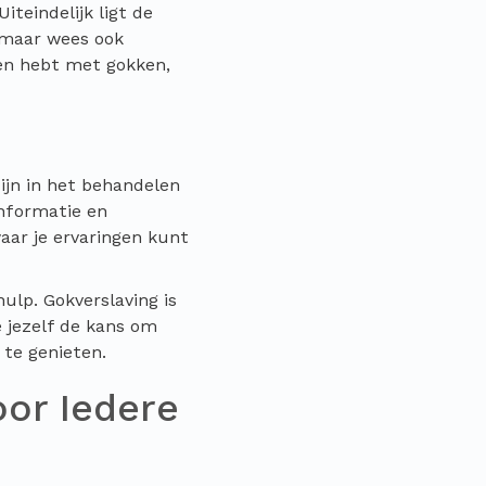
iteindelijk ligt de
, maar wees ook
emen hebt met gokken,
ijn in het behandelen
informatie en
aar je ervaringen kunt
ulp. Gokverslaving is
 jezelf de kans om
 te genieten.
oor Iedere