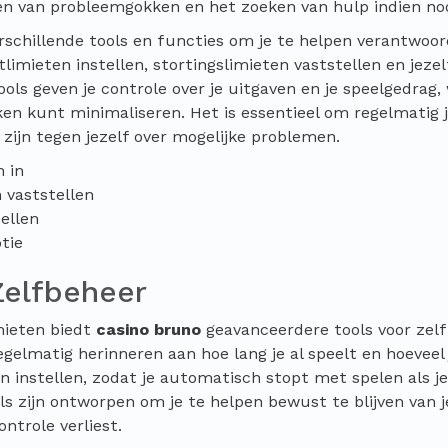
en van probleemgokken en het zoeken van hulp indien nod
rschillende tools en functies om je te helpen verantwoord
limieten instellen, stortingslimieten vaststellen en jezelf 
ols geven je controle over je uitgaven en je speelgedrag, 
en kunt minimaliseren. Het is essentieel om regelmatig j
e zijn tegen jezelf over mogelijke problemen.
n in
 vaststellen
tellen
ptie
Zelfbeheer
mieten biedt
casino bruno
geavanceerdere tools voor zel
 regelmatig herinneren aan hoe lang je al speelt en hoeveel
ten instellen, zodat je automatisch stopt met spelen als j
ls zijn ontworpen om je te helpen bewust te blijven van 
ntrole verliest.