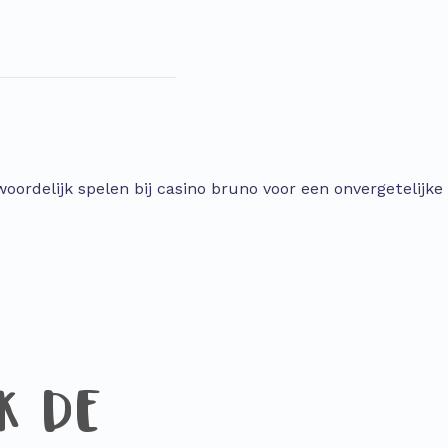
oordelijk spelen bij casino bruno voor een onvergetelijke 
K DE