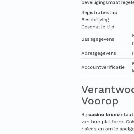
beveiligingsmaatregel
Registratiestap
Beschrijving
Geschatte tijd
Basisgegevens
Adresgegevens
Accountverificatie
Verantwoo
Voorop
Bij
casino bruno
staat
van hun platform. Gok
risico’s en om je spel