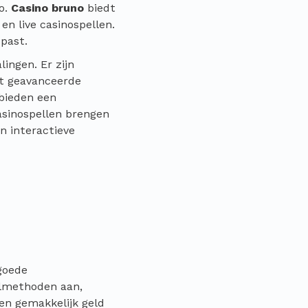
no.
Casino bruno
biedt
en live casinospellen.
 past.
ingen. Er zijn
t geavanceerde
 bieden een
asinospellen brengen
n interactieve
goede
almethoden aan,
 en gemakkelijk geld