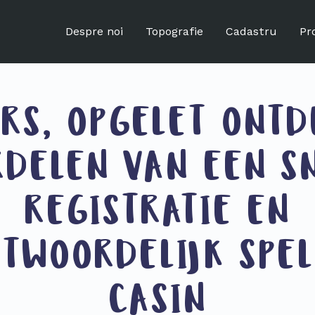
Despre noi
Topografie
Cadastru
Pr
ERS, OPGELET ONTD
DELEN VAN EEN S
REGISTRATIE EN
TWOORDELIJK SPEL
CASIN