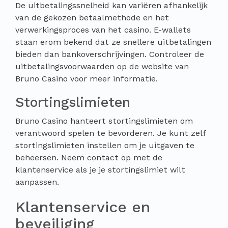
De uitbetalingssnelheid kan variëren afhankelijk
van de gekozen betaalmethode en het
verwerkingsproces van het casino. E-wallets
staan erom bekend dat ze snellere uitbetalingen
bieden dan bankoverschrijvingen. Controleer de
uitbetalingsvoorwaarden op de website van
Bruno Casino voor meer informatie.
Stortingslimieten
Bruno Casino hanteert stortingslimieten om
verantwoord spelen te bevorderen. Je kunt zelf
stortingslimieten instellen om je uitgaven te
beheersen. Neem contact op met de
klantenservice als je je stortingslimiet wilt
aanpassen.
Klantenservice en
beveiliging