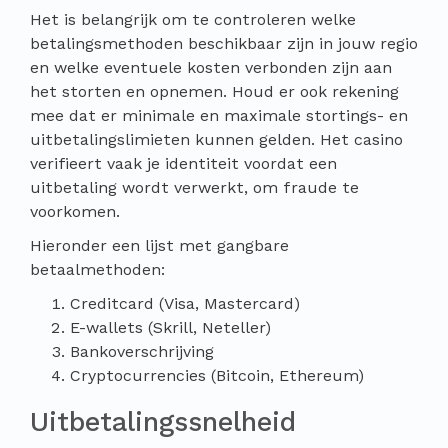
Het is belangrijk om te controleren welke
betalingsmethoden beschikbaar zijn in jouw regio
en welke eventuele kosten verbonden zijn aan
het storten en opnemen. Houd er ook rekening
mee dat er minimale en maximale stortings- en
uitbetalingslimieten kunnen gelden. Het casino
verifieert vaak je identiteit voordat een
uitbetaling wordt verwerkt, om fraude te
voorkomen.
Hieronder een lijst met gangbare
betaalmethoden:
Creditcard (Visa, Mastercard)
E-wallets (Skrill, Neteller)
Bankoverschrijving
Cryptocurrencies (Bitcoin, Ethereum)
Uitbetalingssnelheid