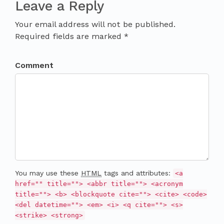
Leave a Reply
Your email address will not be published.
Required fields are marked *
Comment
You may use these
HTML
tags and attributes:
<a
href="" title=""> <abbr title=""> <acronym
title=""> <b> <blockquote cite=""> <cite> <code>
<del datetime=""> <em> <i> <q cite=""> <s>
<strike> <strong>