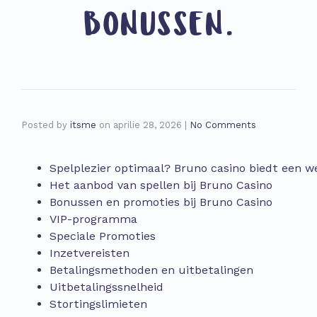
BONUSSEN.
Posted by
itsme
on
aprilie 28, 2026
|
No Comments
Spelplezier optimaal? Bruno casino biedt een w
Het aanbod van spellen bij Bruno Casino
Bonussen en promoties bij Bruno Casino
VIP-programma
Speciale Promoties
Inzetvereisten
Betalingsmethoden en uitbetalingen
Uitbetalingssnelheid
Stortingslimieten