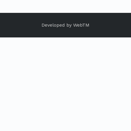
Developed by
WebTM