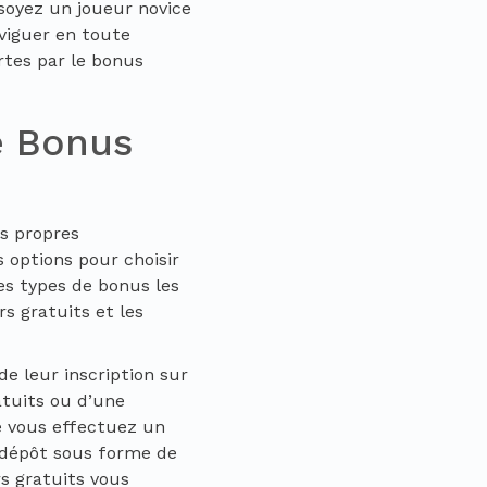
 soyez un joueur novice
viguer en toute
rtes par le bonus
e Bonus
s propres
s options pour choisir
les types de bonus les
s gratuits et les
e leur inscription sur
atuits ou d’une
e vous effectuez un
e dépôt sous forme de
s gratuits vous