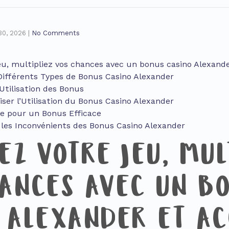
 30, 2026
|
No Comments
eu, multipliez vos chances avec un bonus casino Alexand
ifférents Types de Bonus Casino Alexander
Utilisation des Bonus
r l’Utilisation du Bonus Casino Alexander
se pour un Bonus Efficace
 les Inconvénients des Bonus Casino Alexander
EZ VOTRE JEU, MUL
ANCES AVEC UN B
 ALEXANDER ET A