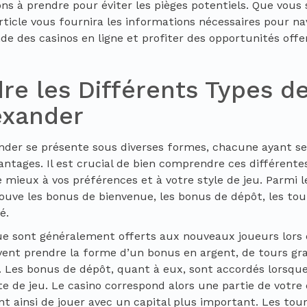
ons à prendre pour éviter les pièges potentiels. Que vous
ticle vous fournira les informations nécessaires pour na
e des casinos en ligne et profiter des opportunités offe
e les Différents Types d
exander
nder se présente sous diverses formes, chacune ayant se
antages. Il est crucial de bien comprendre ces différente
e mieux à vos préférences et à votre style de jeu. Parmi 
ouve les bonus de bienvenue, les bonus de dépôt, les tour
é.
e sont généralement offerts aux nouveaux joueurs lors d
uvent prendre la forme d’un bonus en argent, de tours gr
 Les bonus de dépôt, quant à eux, sont accordés lorsqu
e de jeu. Le casino correspond alors une partie de votr
 ainsi de jouer avec un capital plus important. Les tour