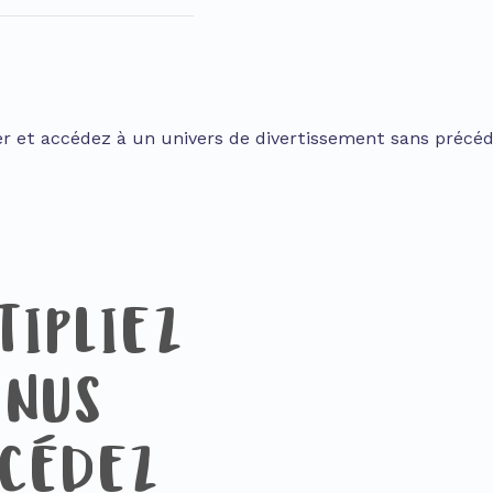
er et accédez à un univers de divertissement sans précéd
TIPLIEZ
ONUS
CCÉDEZ