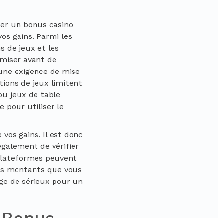
pter un bonus casino
vos gains. Parmi les
s de jeux et les
 miser avant de
 une exigence de mise
tions de jeux limitent
ou jeux de table
e pour utiliser le
 vos gains. Il est donc
galement de vérifier
s plateformes peuvent
les montants que vous
age de sérieux pour un