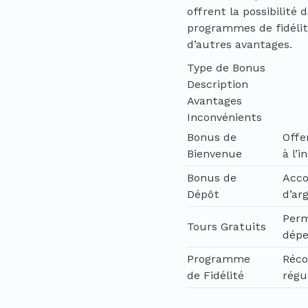
offrent la possibilité 
programmes de fidélit
d’autres avantages.
Type de Bonus
Description
Avantages
Inconvénients
Bonus de
Offe
Bienvenue
à l’i
Bonus de
Acco
Dépôt
d’ar
Perm
Tours Gratuits
dépe
Programme
Réco
de Fidélité
régul