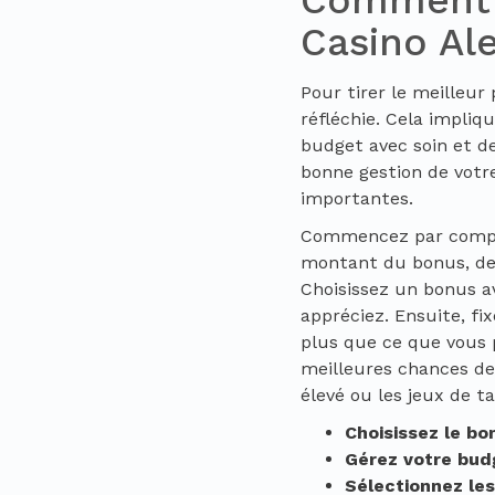
Comment M
Casino Al
Pour tirer le meilleur
réfléchie. Cela impliq
budget avec soin et de
bonne gestion de votre
importantes.
Commencez par compare
montant du bonus, des
Choisissez un bonus a
appréciez. Ensuite, f
plus que ce que vous p
meilleures chances de
élevé ou les jeux de t
Choisissez le bo
Gérez votre bud
Sélectionnez les