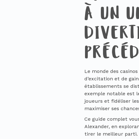
À UN U
DIVERT
PRÉCÉD
Le monde des casinos 
d’excitation et de gai
établissements se dist
exemple notable est l
joueurs et fidéliser l
maximiser ses chances 
Ce guide complet vou
Alexander, en exploran
tirer le meilleur part