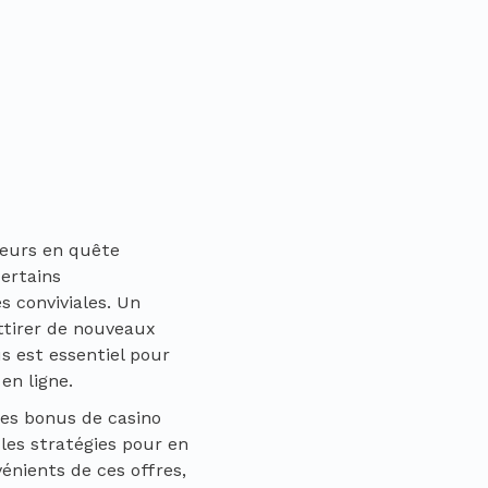
ueurs en quête
certains
s conviviales. Un
ttirer de nouveaux
us est essentiel pour
en ligne.
es bonus de casino
 les stratégies pour en
énients de ces offres,