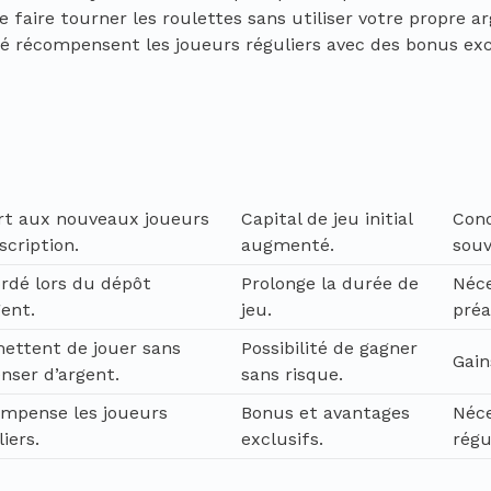
de faire tourner les roulettes sans utiliser votre propre ar
é récompensent les joueurs réguliers avec des bonus exc
rt aux nouveaux joueurs
Capital de jeu initial
Cond
nscription.
augmenté.
souv
rdé lors du dépôt
Prolonge la durée de
Néce
gent.
jeu.
préa
ettent de jouer sans
Possibilité de gagner
Gain
nser d’argent.
sans risque.
mpense les joueurs
Bonus et avantages
Néce
iers.
exclusifs.
régu