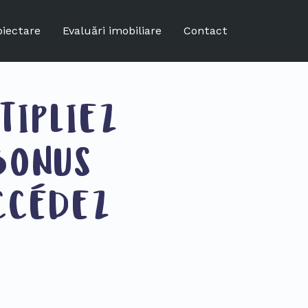
oiectare
Evaluări imobiliare
Contact
TIPLIEZ
BONUS
CCÉDEZ