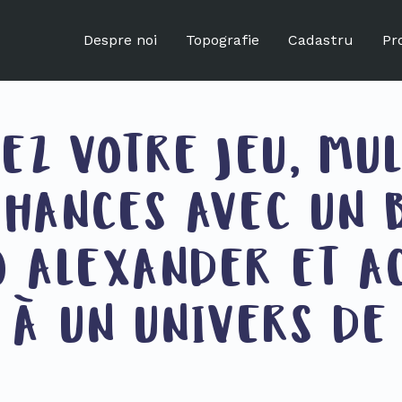
Despre noi
Topografie
Cadastru
Pr
EZ VOTRE JEU, MUL
CHANCES AVEC UN 
O ALEXANDER ET A
À UN UNIVERS DE