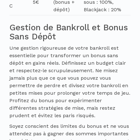
5€
(bonus +
sous : 100%,
C
dépôt)
Blackjack : 20%
Gestion de Bankroll et Bonus
Sans Dépôt
Une gestion rigoureuse de votre bankroll est
essentielle pour transformer un bonus sans
dépôt en gains réels. Définissez un budget clair
et respectez-le scrupuleusement. Ne misez
jamais plus que ce que vous pouvez vous
permettre de perdre et divisez votre bankroll en
petites mises pour prolonger votre temps de jeu.
Profitez du bonus pour expérimenter
différentes stratégies de mise, mais restez
prudent et évitez les paris risqués.
Soyez conscient des limites du bonus et ne vous
attendez pas à gagner des sommes importantes