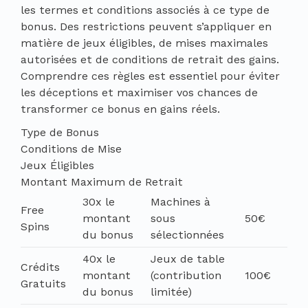
les termes et conditions associés à ce type de
bonus. Des restrictions peuvent s’appliquer en
matière de jeux éligibles, de mises maximales
autorisées et de conditions de retrait des gains.
Comprendre ces règles est essentiel pour éviter
les déceptions et maximiser vos chances de
transformer ce bonus en gains réels.
Type de Bonus
Conditions de Mise
Jeux Éligibles
Montant Maximum de Retrait
30x le
Machines à
Free
montant
sous
50€
Spins
du bonus
sélectionnées
40x le
Jeux de table
Crédits
montant
(contribution
100€
Gratuits
du bonus
limitée)