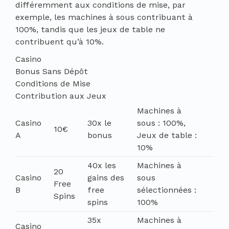
différemment aux conditions de mise, par
exemple, les machines à sous contribuant à
100%, tandis que les jeux de table ne
contribuent qu’à 10%.
Casino
Bonus Sans Dépôt
Conditions de Mise
Contribution aux Jeux
Machines à
Casino
30x le
sous : 100%,
10€
A
bonus
Jeux de table :
10%
40x les
Machines à
20
Casino
gains des
sous
Free
B
free
sélectionnées :
Spins
spins
100%
35x
Machines à
Casino