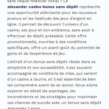
sans risque financier initial ? Le
alexander casino bonus sans dépôt
représente
une opportunité alléchante pour les nouveaux
joueurs et les habitués des jeux d’argent en
ligne. Il permet de découvrir l’univers d’un
casino, ses jeux et son ambiance, sans avoir à
effectuer de dépôt préalable. Cette offre
promotionnelle, soumise à des conditions
spécifiques, offre un avant-goût du potentiel de
gains et de l’expérience de jeu.
L’attrait d’un bonus sans dépôt réside dans sa
simplicité et son accessibilité. Il est souvent
accompagné de conditions de mise, qui varient
d’un casino à l’autre, et il est essentiel de bien
les comprendre avant de se lancer. Nous allons
explorer en détail les avantages, les
inconvénients et les stratégies pour maximiser
vos chances de succès avec un bonus sans dépôt
Alexander Casino.