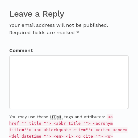
Leave a Reply
Your email address will not be published.
Required fields are marked *
Comment
You may use these
HTML
tags and attributes:
<a
href="" title=""> <abbr title=""> <acronym
title=""> <b> <blockquote cite=""> <cite> <code>
<del datetime=""> <em> <i> <q cite=""> <s>