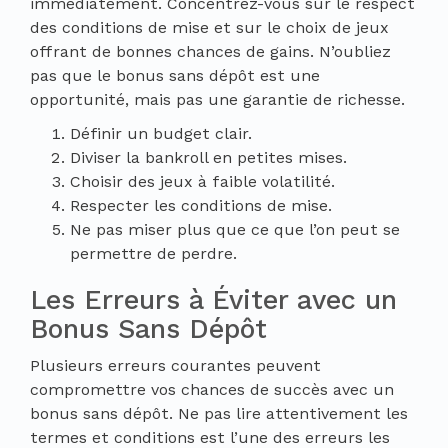
immédiatement. Concentrez-vous sur le respect
des conditions de mise et sur le choix de jeux
offrant de bonnes chances de gains. N’oubliez
pas que le bonus sans dépôt est une
opportunité, mais pas une garantie de richesse.
Définir un budget clair.
Diviser la bankroll en petites mises.
Choisir des jeux à faible volatilité.
Respecter les conditions de mise.
Ne pas miser plus que ce que l’on peut se
permettre de perdre.
Les Erreurs à Éviter avec un
Bonus Sans Dépôt
Plusieurs erreurs courantes peuvent
compromettre vos chances de succès avec un
bonus sans dépôt. Ne pas lire attentivement les
termes et conditions est l’une des erreurs les