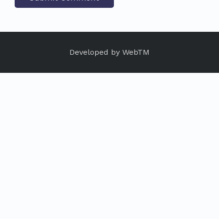
Developed by
WebTM