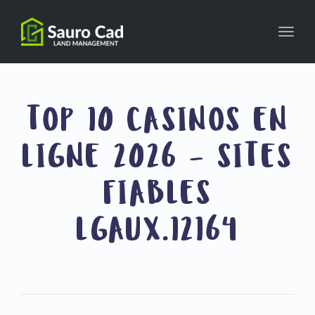
Toggl
navig
TOP 10 CASINOS EN
LIGNE 2026 – SITES
FIABLES
LGAUX.12164