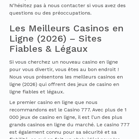
N’hésitez pas à nous contacter si vous avez des
questions ou des préoccupations.
Les Meilleurs Casinos en
Ligne (2026) – Sites
Fiables & Légaux
Si vous cherchez un nouveau casino en ligne
pour vous divertir, vous êtes au bon endroit !
Nous vous présentons les meilleurs casinos en
ligne (2026) qui offrent des jeux de casino en
ligne fiables et légaux.
Le premier casino en ligne que nous
recommandons est le Casino 777. Avec plus de 1
000 jeux de casino en ligne, il est l’un des plus
grands casinos en ligne du marché. Le casino 777
est également connu pour sa sécurité et sa