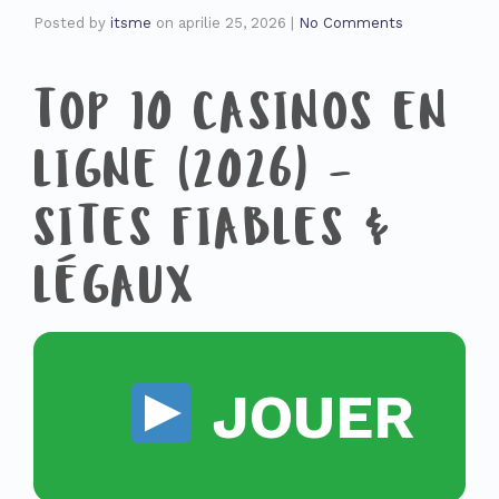
Posted by
itsme
on
aprilie 25, 2026
|
No Comments
TOP 10 CASINOS EN
LIGNE (2026) –
SITES FIABLES &
LÉGAUX
JOUER