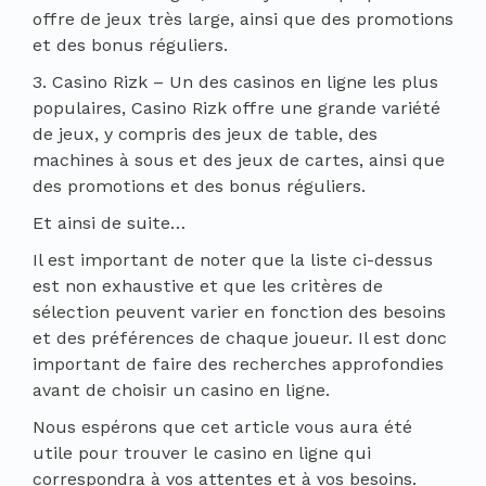
offre de jeux très large, ainsi que des promotions
et des bonus réguliers.
3. Casino Rizk – Un des casinos en ligne les plus
populaires, Casino Rizk offre une grande variété
de jeux, y compris des jeux de table, des
machines à sous et des jeux de cartes, ainsi que
des promotions et des bonus réguliers.
Et ainsi de suite…
Il est important de noter que la liste ci-dessus
est non exhaustive et que les critères de
sélection peuvent varier en fonction des besoins
et des préférences de chaque joueur. Il est donc
important de faire des recherches approfondies
avant de choisir un casino en ligne.
Nous espérons que cet article vous aura été
utile pour trouver le casino en ligne qui
correspondra à vos attentes et à vos besoins.