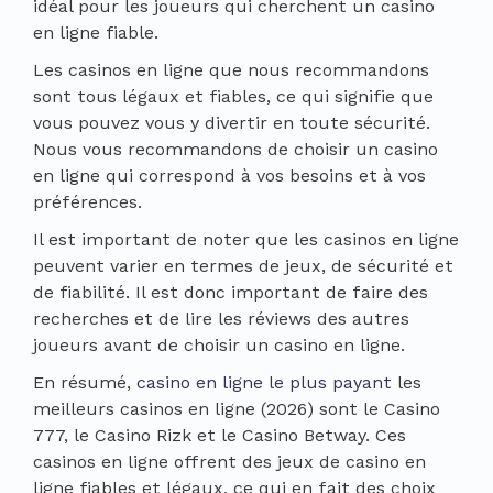
idéal pour les joueurs qui cherchent un casino
en ligne fiable.
Les casinos en ligne que nous recommandons
sont tous légaux et fiables, ce qui signifie que
vous pouvez vous y divertir en toute sécurité.
Nous vous recommandons de choisir un casino
en ligne qui correspond à vos besoins et à vos
préférences.
Il est important de noter que les casinos en ligne
peuvent varier en termes de jeux, de sécurité et
de fiabilité. Il est donc important de faire des
recherches et de lire les réviews des autres
joueurs avant de choisir un casino en ligne.
En résumé,
casino en ligne le plus payant
les
meilleurs casinos en ligne (2026) sont le Casino
777, le Casino Rizk et le Casino Betway. Ces
casinos en ligne offrent des jeux de casino en
ligne fiables et légaux, ce qui en fait des choix