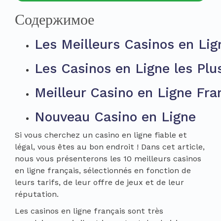
Содержимое
Les Meilleurs Casinos en Lig
Les Casinos en Ligne les Plu
Meilleur Casino en Ligne Fra
Nouveau Casino en Ligne
Si vous cherchez un casino en ligne fiable et
légal, vous êtes au bon endroit ! Dans cet article,
nous vous présenterons les 10 meilleurs casinos
en ligne français, sélectionnés en fonction de
leurs tarifs, de leur offre de jeux et de leur
réputation.
Les casinos en ligne français sont très