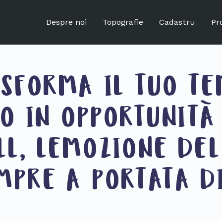
Despre noi
Topografie
Cadastru
Pr
SFORMA IL TUO T
RO IN OPPORTUNITÀ
LL, LEMOZIONE DEL
MPRE A PORTATA D