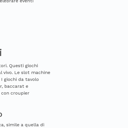
elebrare eventi
i
tori. Questi giochi
al vivo. Le slot machine
I giochi da tavolo
r, baccarat e
, con croupier
o
a, simile a quella di