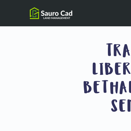
TRA
LIBE
BETHA
SE