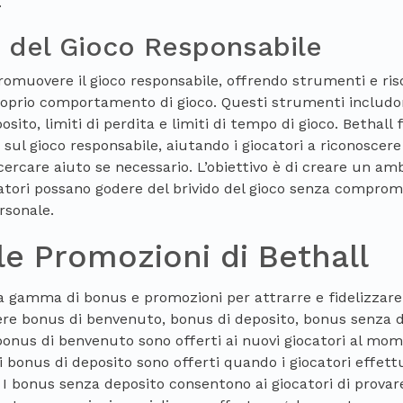
.
 del Gioco Responsabile
romuovere il gioco responsabile, offrendo strumenti e riso
 proprio comportamento di gioco. Questi strumenti includon
osito, limiti di perdita e limiti di tempo di gioco. Bethall
 sul gioco responsabile, aiutando i giocatori a riconoscere 
cercare aiuto se necessario. L’obiettivo è di creare un amb
catori possano godere del brivido del gioco senza comprom
rsonale.
le Promozioni di Bethall
a gamma di bonus e promozioni per attrarre e fidelizzare 
e bonus di benvenuto, bonus di deposito, bonus senza dep
 bonus di benvenuto sono offerti ai nuovi giocatori al mo
i bonus di deposito sono offerti quando i giocatori effet
. I bonus senza deposito consentono ai giocatori di provar