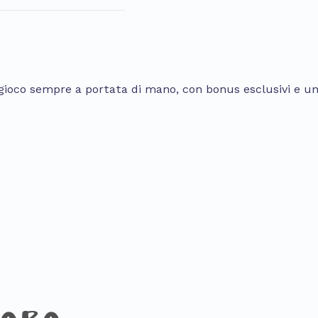
 gioco sempre a portata di mano, con bonus esclusivi e u