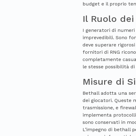
budget e il proprio te
Il Ruolo de
I generatori di numer
imprevedibili. Sono fo
deve superare rigorosi 
fornitori di RNG ricono
completamente casuali 
le stesse possibilità d
Misure di S
Bethall adotta una ser
dei giocatori. Queste 
trasmissione, e firewal
implementa protocolli d
sono conservati in mod
L’impegno di bethall p