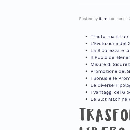
Posted by
itsme
on
aprilie
Trasforma il tuo 
L’Evoluzione del 
La Sicurezza e la
Il Ruolo dei Gene
Misure di Sicurez
Promozione del G
I Bonus e le Prom
Le Diverse Tipolog
I Vantaggi dei Gi
Le Slot Machine P
TRASFO