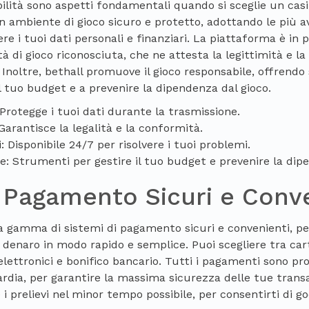
bilità sono aspetti fondamentali quando si sceglie un casin
 ambiente di gioco sicuro e protetto, adottando le più a
re i tuoi dati personali e finanziari. La piattaforma è in 
tà di gioco riconosciuta, che ne attesta la legittimità e l
 Inoltre, bethall promuove il gioco responsabile, offrendo
il tuo budget e a prevenire la dipendenza dal gioco.
 Protegge i tuoi dati durante la trasmissione.
Garantisce la legalità e la conformità.
: Disponibile 24/7 per risolvere i tuoi problemi.
e: Strumenti per gestire il tuo budget e prevenire la dip
i Pagamento Sicuri e Conv
a gamma di sistemi di pagamento sicuri e convenienti, per
 denaro in modo rapido e semplice. Puoi scegliere tra cart
elettronici e bonifico bancario. Tutti i pagamenti sono pro
ardia, per garantire la massima sicurezza delle tue transaz
i prelievi nel minor tempo possibile, per consentirti di god