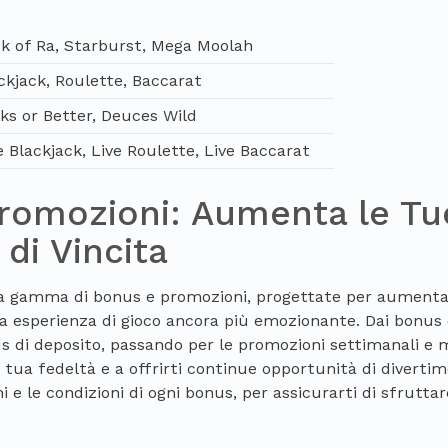
k of Ra, Starburst, Mega Moolah
ckjack, Roulette, Baccarat
ks or Better, Deuces Wild
e Blackjack, Live Roulette, Live Baccarat
romozioni: Aumenta le Tu
 di Vincita
ta gamma di bonus e promozioni, progettate per aumentare
ua esperienza di gioco ancora più emozionante. Dai bonus 
us di deposito, passando per le promozioni settimanali e me
tua fedeltà e a offrirti continue opportunità di divertim
e le condizioni di ogni bonus, per assicurarti di sfruttar