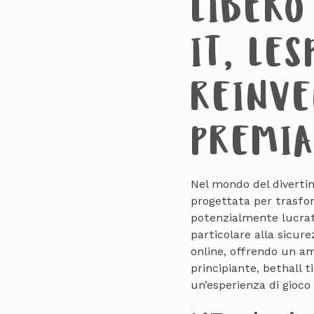
LIBERO
IT, LE
REINVE
PREMIA
Nel mondo del diverti
progettata per trasfo
potenzialmente lucrati
particolare alla sicure
online, offrendo un am
principiante, bethall 
un’esperienza di gioco