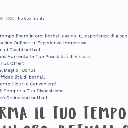
 30, 2026
|
No Comments
tempo libero in oro: bethall casino it, lesperienza di gioc
Casinò Online: Un’Esperienza Immersiva
e di Giochi bethall
i: Aumenta le Tue Possibilità di Vincita
Bonus Offerti
l Meglio i Bonus
ffidabilità di bethall
ento Sicuri e Convenienti
i: Sempre a Tua Disposizione
inò Online con bethall
RMA IL TUO TEMPO