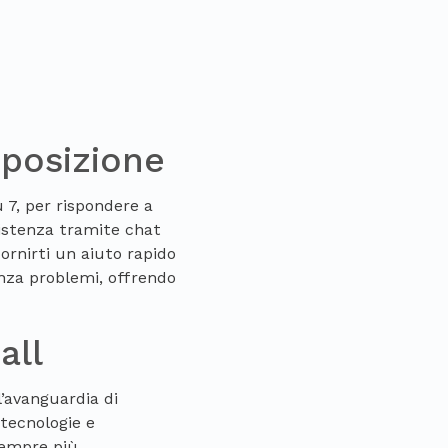
sposizione
u 7, per rispondere a
sistenza tramite chat
fornirti un aiuto rapido
enza problemi, offrendo
all
l’avanguardia di
 tecnologie e
 sempre più