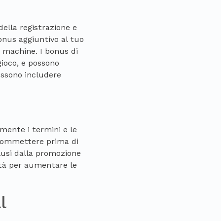
ella registrazione e
onus aggiuntivo al tuo
t machine. I bonus di
gioco, e possono
ossono includere
mente i termini e le
 scommettere prima di
clusi dalla promozione
nità per aumentare le
l