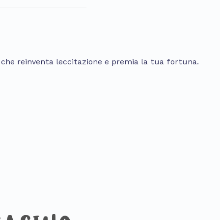
o che reinventa leccitazione e premia la tua fortuna.