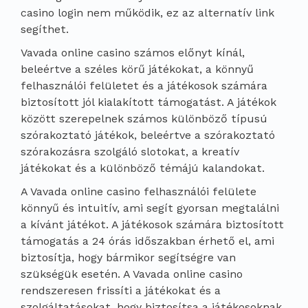
casino login nem működik, ez az alternatív link
segíthet.
Vavada online casino számos előnyt kínál,
beleértve a széles körű játékokat, a könnyű
felhasználói felületet és a játékosok számára
biztosított jól kialakított támogatást. A játékok
között szerepelnek számos különböző típusú
szórakoztató játékok, beleértve a szórakoztató
szórakozásra szolgáló slotokat, a kreatív
játékokat és a különböző témájú kalandokat.
A Vavada online casino felhasználói felülete
könnyű és intuitív, ami segít gyorsan megtalálni
a kívánt játékot. A játékosok számára biztosított
támogatás a 24 órás időszakban érhető el, ami
biztosítja, hogy bármikor segítségre van
szükségük esetén. A Vavada online casino
rendszeresen frissíti a játékokat és a
szolgáltatásokat, hogy biztosítsa a játékosoknak