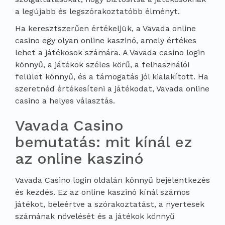
a legújabb és legszórakoztatóbb élményt.
Ha keresztszerűen értékeljük, a Vavada online
casino egy olyan online kaszinó, amely értékes
lehet a játékosok számára. A Vavada casino login
könnyű, a játékok széles körű, a felhasználói
felület könnyű, és a támogatás jól kialakított. Ha
szeretnéd értékesíteni a játékodat, Vavada online
casino a helyes választás.
Vavada Casino
bemutatás: mit kínál ez
az online kaszinó
Vavada Casino login oldalán könnyű bejelentkezés
és kezdés. Ez az online kaszinó kínál számos
játékot, beleértve a szórakoztatást, a nyertesek
számának növelését és a játékok könnyű