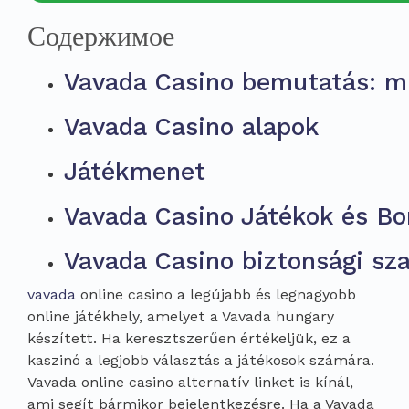
Содержимое
Vavada Casino bemutatás: mit
Vavada Casino alapok
Játékmenet
Vavada Casino Játékok és B
Vavada Casino biztonsági sza
vavada
online casino a legújabb és legnagyobb
online játékhely, amelyet a Vavada hungary
készített. Ha keresztszerűen értékeljük, ez a
kaszinó a legjobb választás a játékosok számára.
Vavada online casino alternatív linket is kínál,
ami segít bármikor bejelentkezésre. Ha a Vavada