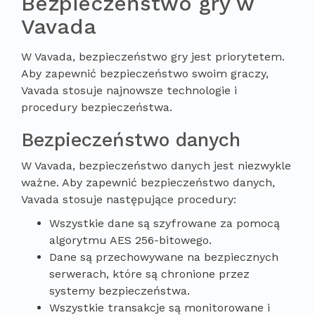
Bezpieczeństwo gry w
Vavada
W Vavada, bezpieczeństwo gry jest priorytetem.
Aby zapewnić bezpieczeństwo swoim graczy,
Vavada stosuje najnowsze technologie i
procedury bezpieczeństwa.
Bezpieczeństwo danych
W Vavada, bezpieczeństwo danych jest niezwykle
ważne. Aby zapewnić bezpieczeństwo danych,
Vavada stosuje następujące procedury:
Wszystkie dane są szyfrowane za pomocą
algorytmu AES 256-bitowego.
Dane są przechowywane na bezpiecznych
serwerach, które są chronione przez
systemy bezpieczeństwa.
Wszystkie transakcje są monitorowane i