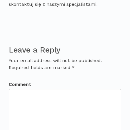
skontaktuj się z naszymi specjalistami.
Leave a Reply
Your email address will not be published.
Required fields are marked *
Comment