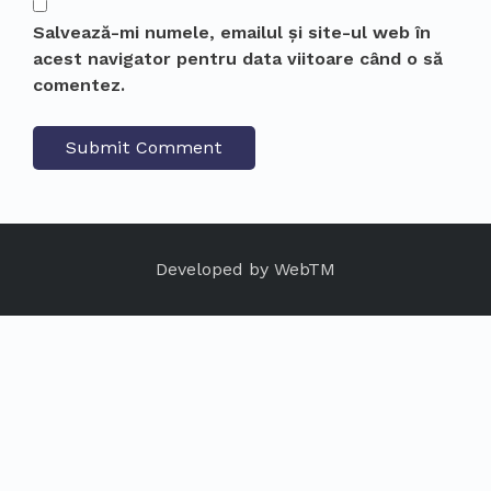
Salvează-mi numele, emailul și site-ul web în
acest navigator pentru data viitoare când o să
comentez.
Developed by
WebTM