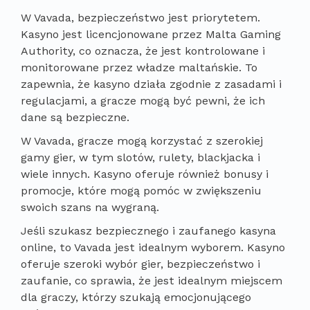
W Vavada, bezpieczeństwo jest priorytetem.
Kasyno jest licencjonowane przez Malta Gaming
Authority, co oznacza, że jest kontrolowane i
monitorowane przez władze maltańskie. To
zapewnia, że kasyno działa zgodnie z zasadami i
regulacjami, a gracze mogą być pewni, że ich
dane są bezpieczne.
W Vavada, gracze mogą korzystać z szerokiej
gamy gier, w tym slotów, rulety, blackjacka i
wiele innych. Kasyno oferuje również bonusy i
promocje, które mogą pomóc w zwiększeniu
swoich szans na wygraną.
Jeśli szukasz bezpiecznego i zaufanego kasyna
online, to Vavada jest idealnym wyborem. Kasyno
oferuje szeroki wybór gier, bezpieczeństwo i
zaufanie, co sprawia, że jest idealnym miejscem
dla graczy, którzy szukają emocjonującego