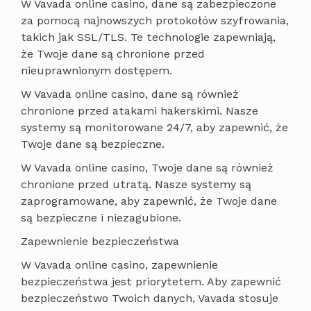
W Vavada online casino, dane są zabezpieczone
za pomocą najnowszych protokołów szyfrowania,
takich jak SSL/TLS. Te technologie zapewniają,
że Twoje dane są chronione przed
nieuprawnionym dostępem.
W Vavada online casino, dane są również
chronione przed atakami hakerskimi. Nasze
systemy są monitorowane 24/7, aby zapewnić, że
Twoje dane są bezpieczne.
W Vavada online casino, Twoje dane są również
chronione przed utratą. Nasze systemy są
zaprogramowane, aby zapewnić, że Twoje dane
są bezpieczne i niezagubione.
Zapewnienie bezpieczeństwa
W Vavada online casino, zapewnienie
bezpieczeństwa jest priorytetem. Aby zapewnić
bezpieczeństwo Twoich danych, Vavada stosuje