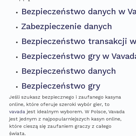
Bezpieczeństwo danych w Va
Zabezpieczenie danych
Bezpieczeństwo transakcji w
Bezpieczeństwo gry w Vavad
Bezpieczeństwo danych
Bezpieczeństwo gry
Jeśli szukasz bezpiecznego i zaufanego kasyna
online, które oferuje szeroki wybór gier, to
vavada
jest idealnym wyborem. W Polsce, Vavada
jest jednym z najpopularniejszych kasyn online,
które cieszą się zaufaniem graczy z całego
świata.