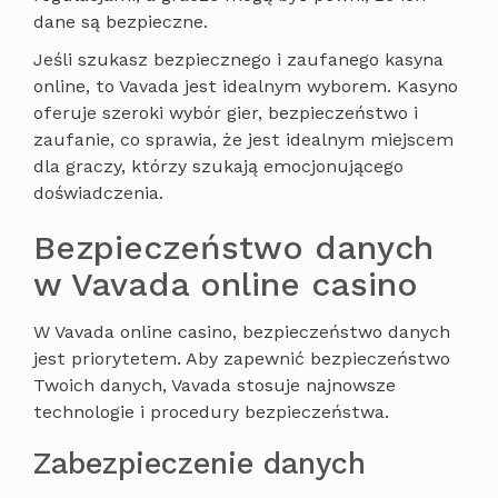
dane są bezpieczne.
Jeśli szukasz bezpiecznego i zaufanego kasyna
online, to Vavada jest idealnym wyborem. Kasyno
oferuje szeroki wybór gier, bezpieczeństwo i
zaufanie, co sprawia, że jest idealnym miejscem
dla graczy, którzy szukają emocjonującego
doświadczenia.
Bezpieczeństwo danych
w Vavada online casino
W Vavada online casino, bezpieczeństwo danych
jest priorytetem. Aby zapewnić bezpieczeństwo
Twoich danych, Vavada stosuje najnowsze
technologie i procedury bezpieczeństwa.
Zabezpieczenie danych