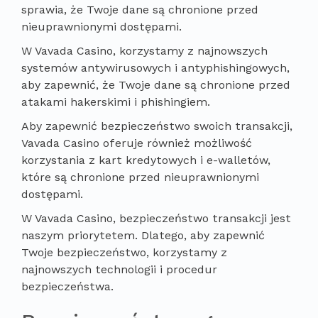
sprawia, że Twoje dane są chronione przed
nieuprawnionymi dostępami.
W Vavada Casino, korzystamy z najnowszych
systemów antywirusowych i antyphishingowych,
aby zapewnić, że Twoje dane są chronione przed
atakami hakerskimi i phishingiem.
Aby zapewnić bezpieczeństwo swoich transakcji,
Vavada Casino oferuje również możliwość
korzystania z kart kredytowych i e-walletów,
które są chronione przed nieuprawnionymi
dostępami.
W Vavada Casino, bezpieczeństwo transakcji jest
naszym priorytetem. Dlatego, aby zapewnić
Twoje bezpieczeństwo, korzystamy z
najnowszych technologii i procedur
bezpieczeństwa.