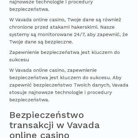
najnowsze technologie i procedury
bezpieczeństwa.
W Vavada online casino, Twoje dane są również
chronione przed atakami hakerskimi. Nasze
systemy są monitorowane 24/7, aby zapewnić, że
Twoje dane są bezpieczne.
Zapewnienie bezpieczeństwa jest kluczem do
sukcesu
W Vavada online casino, zapewnienie
bezpieczeństwa jest kluczem do sukcesu. Aby
zapewnić bezpieczeństwo Twoich danych, Vavada
stosuje najnowsze technologie i procedury
bezpieczeństwa.
Bezpieczeństwo
transakcji w Vavada
online casino