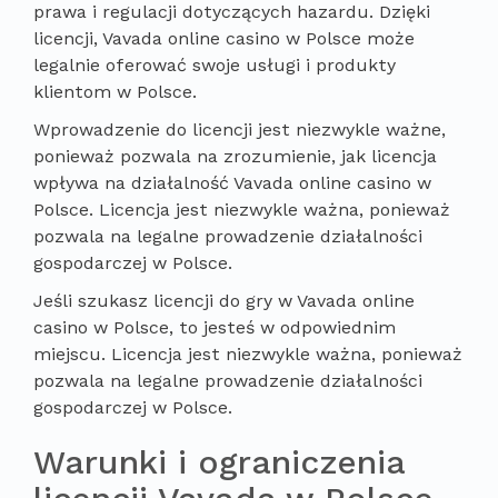
prawa i regulacji dotyczących hazardu. Dzięki
licencji, Vavada online casino w Polsce może
legalnie oferować swoje usługi i produkty
klientom w Polsce.
Wprowadzenie do licencji jest niezwykle ważne,
ponieważ pozwala na zrozumienie, jak licencja
wpływa na działalność Vavada online casino w
Polsce. Licencja jest niezwykle ważna, ponieważ
pozwala na legalne prowadzenie działalności
gospodarczej w Polsce.
Jeśli szukasz licencji do gry w Vavada online
casino w Polsce, to jesteś w odpowiednim
miejscu. Licencja jest niezwykle ważna, ponieważ
pozwala na legalne prowadzenie działalności
gospodarczej w Polsce.
Warunki i ograniczenia