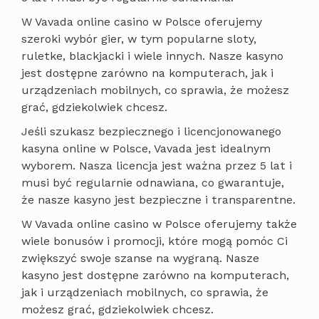
W Vavada online casino w Polsce oferujemy
szeroki wybór gier, w tym popularne sloty,
ruletke, blackjacki i wiele innych. Nasze kasyno
jest dostępne zarówno na komputerach, jak i
urządzeniach mobilnych, co sprawia, że możesz
grać, gdziekolwiek chcesz.
Jeśli szukasz bezpiecznego i licencjonowanego
kasyna online w Polsce, Vavada jest idealnym
wyborem. Nasza licencja jest ważna przez 5 lat i
musi być regularnie odnawiana, co gwarantuje,
że nasze kasyno jest bezpieczne i transparentne.
W Vavada online casino w Polsce oferujemy także
wiele bonusów i promocji, które mogą pomóc Ci
zwiększyć swoje szanse na wygraną. Nasze
kasyno jest dostępne zarówno na komputerach,
jak i urządzeniach mobilnych, co sprawia, że
możesz grać, gdziekolwiek chcesz.