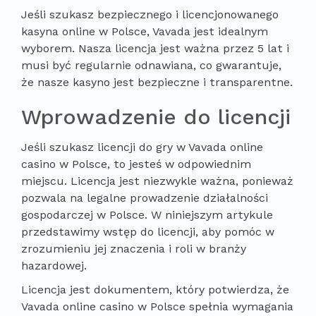
Jeśli szukasz bezpiecznego i licencjonowanego
kasyna online w Polsce, Vavada jest idealnym
wyborem. Nasza licencja jest ważna przez 5 lat i
musi być regularnie odnawiana, co gwarantuje,
że nasze kasyno jest bezpieczne i transparentne.
Wprowadzenie do licencji
Jeśli szukasz licencji do gry w Vavada online
casino w Polsce, to jesteś w odpowiednim
miejscu. Licencja jest niezwykle ważna, ponieważ
pozwala na legalne prowadzenie działalności
gospodarczej w Polsce. W niniejszym artykule
przedstawimy wstęp do licencji, aby pomóc w
zrozumieniu jej znaczenia i roli w branży
hazardowej.
Licencja jest dokumentem, który potwierdza, że
Vavada online casino w Polsce spełnia wymagania