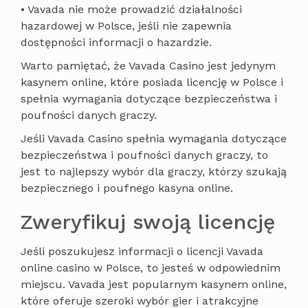
• Vavada nie może prowadzić działalności
hazardowej w Polsce, jeśli nie zapewnia
dostępności informacji o hazardzie.
Warto pamiętać, że Vavada Casino jest jedynym
kasynem online, które posiada licencję w Polsce i
spełnia wymagania dotyczące bezpieczeństwa i
poufności danych graczy.
Jeśli Vavada Casino spełnia wymagania dotyczące
bezpieczeństwa i poufności danych graczy, to
jest to najlepszy wybór dla graczy, którzy szukają
bezpiecznego i poufnego kasyna online.
Zweryfikuj swoją licencję
Jeśli poszukujesz informacji o licencji Vavada
online casino w Polsce, to jesteś w odpowiednim
miejscu. Vavada jest popularnym kasynem online,
które oferuje szeroki wybór gier i atrakcyjne