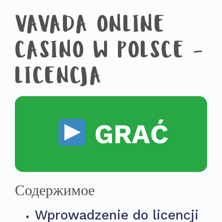
VAVADA ONLINE
CASINO W POLSCE –
LICENCJA
GRAĆ
Содержимое
Wprowadzenie do licencji