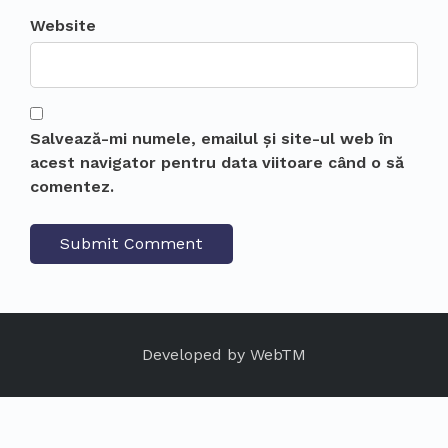
Website
Salvează-mi numele, emailul și site-ul web în
acest navigator pentru data viitoare când o să
comentez.
Developed by
WebTM