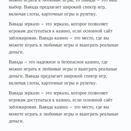
выбор. Вавада предлагает широкий спектр игр,
включая слоты, карточные игры и рулетку.
Вавада зеркало – это зеркало, которое позволяет
игрокам доступаться к казино, если основной сайт
заблокирован. Вавада казино – это место, где вы
можете играть в любимые игры и выиграть реальные
деньги.
Вавада – это надежное и безопасное казино, где
можно играть в любимые игры и выиграть реальные
деньги. Вавада предлагает широкий спектр игр,
включая слоты, карточные игры и рулетку.
Вавада зеркало – это зеркало, которое позволяет
игрокам доступаться к казино, если основной сайт
заблокирован. Вавада казино – это место, где вы
можете играть в любимые игры и выиграть реальные
деньги.