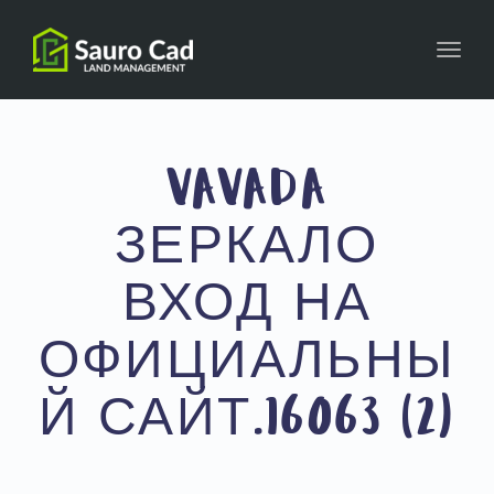
Toggl
navig
VAVADA
ЗЕРКАЛО
ВХОД НА
ОФИЦИАЛЬНЫ
Й САЙТ.16063 (2)