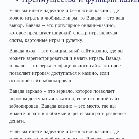
Если вы ищете надежное и безопасное казино, где
можно играть в любимые игры, то Вавада – это ваш
выбор. Вавада – это популярное онлайн-казино,
которое предлагает широкий спектр игр, включая
слоты, карточные игры и рулетку.
Вавада вход – это официальный сайт казино, где вы
можете зарегистрироваться и начать играть. Вавада
зеркало – это зеркало официального сайта, которое
позволяет игрокам доступаться к казино, если
основной сайт заблокирован.
Вавада зеркало – это зеркало, которое позволяет
игрокам доступаться к казино, если основной сайт
заблокирован. Вавада казино – это место, где вы
можете играть в любимые игры и выиграть реальные
деньги.
Если вы ищете надежное и безопасное казино, где
можно играть в любимые игры, то Вавада – это ваш